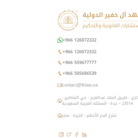
+966 126072332
+966 126072332
+966 559677777
+966 505686539
contact@fklaw.sa
شارع الزاهد البخاري - طريق الملك عبدالعزيز - حي الشاطئ -
23514 – جدة - المملكة العربية السعودية
شارع البحر الأعظم - الجيزة - مصر