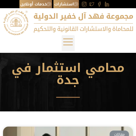
استشارات
خدمات أونلاين
محامي استثمار في
جدة
مقالات