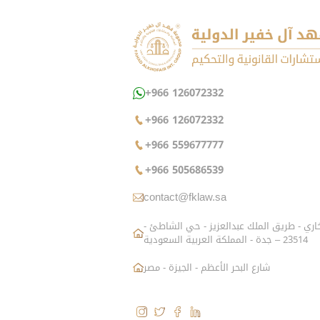
+966 126072332
+966 126072332
+966 559677777
+966 505686539
contact@fklaw.sa
شارع الزاهد البخاري - طريق الملك عبدالعزيز - حي الشاطئ -
23514 – جدة - المملكة العربية السعودية
شارع البحر الأعظم - الجيزة - مصر