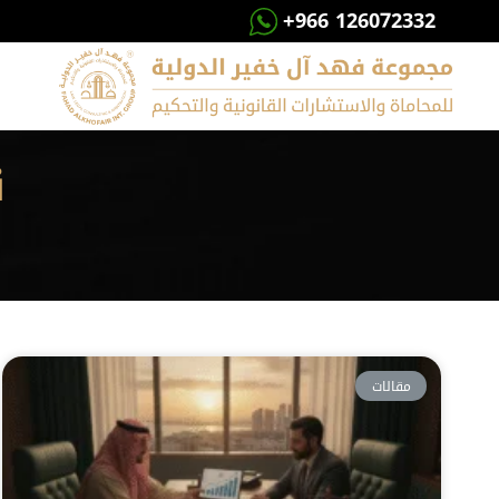
+966 126072332
ن
مقالات