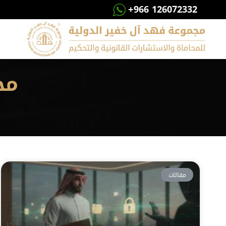
+966 126072332
مح
مقالات