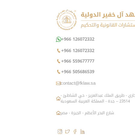
+966 126072332
+966 126072332
+966 559677777
+966 505686539
contact@fklaw.sa
شارع الزاهد البخاري - طريق الملك عبدالعزيز - حي الشاطئ -
23514 – جدة - المملكة العربية السعودية
شارع البحر الأعظم - الجيزة - مصر