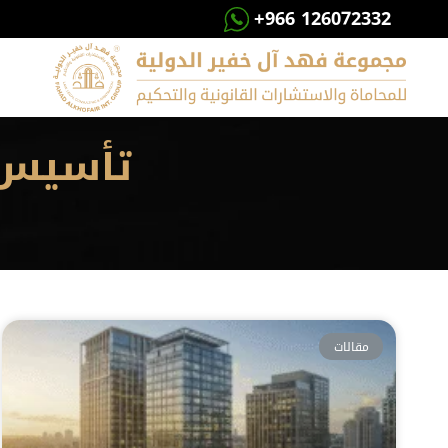
+966 126072332
تأسيس 
مقالات