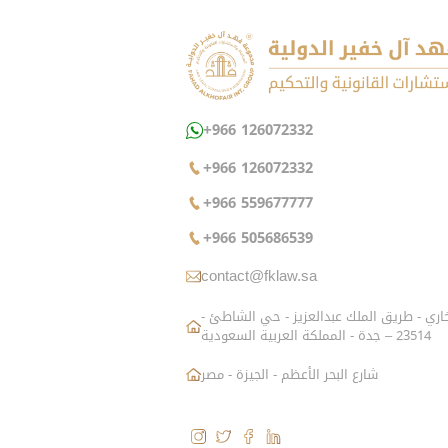
+966 126072332
+966 126072332
+966 559677777
+966 505686539
contact@fklaw.sa
شارع الزاهد البخاري - طريق الملك عبدالعزيز - حي الشاطئ -
23514 – جدة - المملكة العربية السعودية
شارع البحر الأعظم - الجيزة - مصر