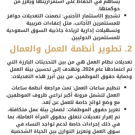
يساهم في الحفاظ على استمراريتها ويعزز من
حوكمتها.
تشجيع الاستثمار الأجنبي
: تضمنت التعديلات حوافز
للمستثمرين الأجانب، مثل إعفاءات ضريبية
وتسهيلات إدارية لزيادة جاذبية السوق السعودية
للمستثمرين الدوليين.
2.
تطوير أنظمة العمل والعمال
تعديلات نظام العمل هي من بين التحديثات البارزة التي
تم اعتمادها عام 2024، وتهدف إلى تحسين بيئة العمل
وحماية حقوق الموظفين. من بين أبرز هذه التعديلات:
تنظيم ساعات العمل
: تمت مراجعة أنظمة ساعات
العمل لتشمل مرونة أكبر تراعي ظروف الموظفين،
مع وضع لوائح خاصة للعمل عن بُعد.
تعزيز حقوق الموظفات
: لضمان بيئة عمل متكافئة،
تم إقرار تعديلات تتعلق بحقوق المرأة العاملة، بما
في ذلك إجراءات خاصة لدعم تواجد النساء في
سوق العمل وتعزيز التوازن بين الحياة الشخصية