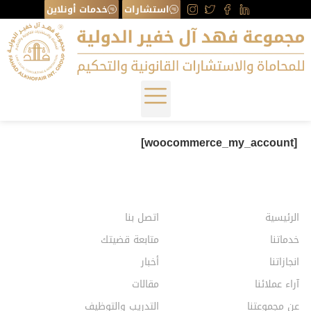
استشارات
خدمات أونلاين
[woocommerce_my_account]
الرئيسية
اتصل بنا
خدماتنا
متابعة قضيتك
انجازاتنا
أخبار
آراء عملائنا
مقالات
عن مجموعتنا
التدريب والتوظيف