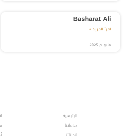
Basharat Ali
اقرأ المزيد »
مايو 9, 2025
الرئيسية
ات
خدماتنا
م
انجازاتنا
أخ