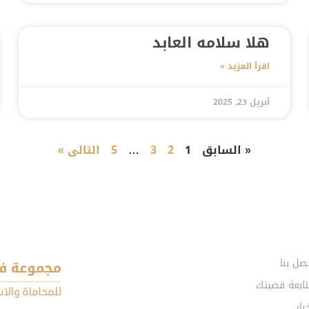
هلا سلامه العابد
اقرأ المزيد »
أبريل 23, 2025
« السابق
1
2
3
…
5
التالى »
صل بنا
تابعة قضيتك
بار