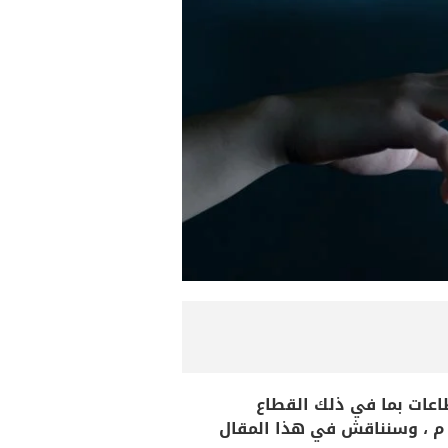
اعات بما في ذلك القطاع
لقانوني، ويتم تطبيقه لتحسين كفاءة النظام القضائي بما يتماشى مع رؤية المملكه لعام 2030 م ، وسنناقش في هذا المقال