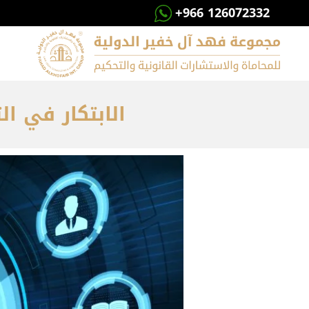
+966 126072332
الابتكار في ال