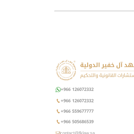
+966 126072332
+966 126072332
+966 559677777
+966 505686539
contact@fklaw.sa