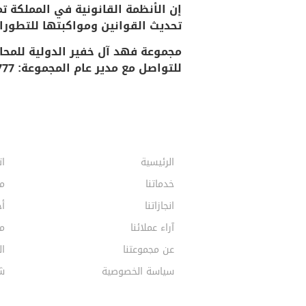
إن الأنظمة القانونية في المملكة ت
تحديث القوانين ومواكبتها للتطورات
مجموعة فهد آل خفير الدولية للمحام
للتواصل مع مدير عام المجموعة: 0559677777
الرئيسية
ات
خدماتنا
م
انجازاتنا
أخ
آراء عملائنا
مق
عن مجموعتنا
ال
سياسة الخصوصية
ش