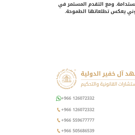
لمستدامة. ومع التقدم المستمر في
انوني يعكس تطلعاتها الطموحة.
+966 126072332
+966 126072332
+966 559677777
+966 505686539