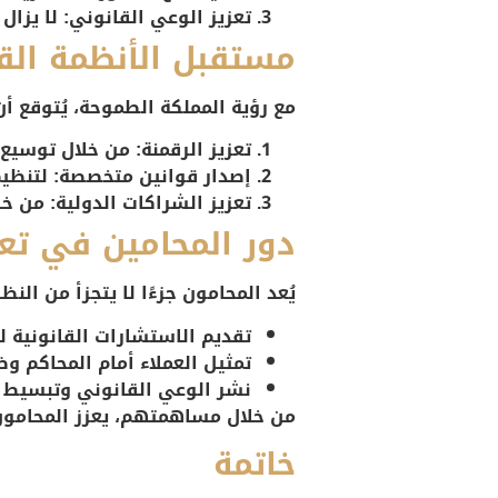
تعزيز الوعي القانوني
: لا يزا
مستقبل الأنظمة القا
مع رؤية المملكة الطموحة، يُتوقع أ
تعزيز الرقمنة
: من خلال توسيع 
إصدار قوانين متخصصة
: لتنظي
تعزيز الشراكات الدولية
: من خل
دور المحامين في تعزي
يُعد المحامون جزءًا لا يتجزأ من ال
تقديم الاستشارات القانونية ل
تمثيل العملاء أمام المحاكم 
نشر الوعي القانوني وتبسيط ف
من خلال مساهمتهم، يعزز المحامون 
خاتمة