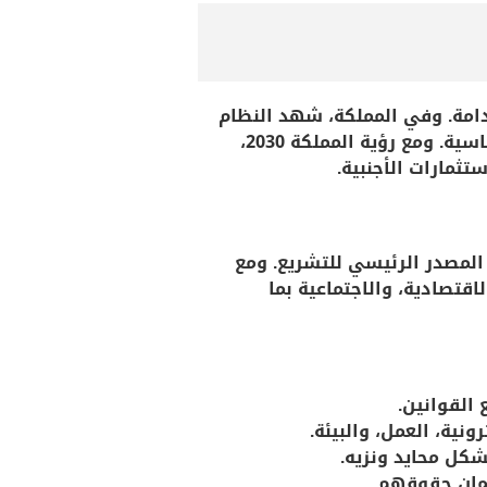
تدامة. وفي المملكة، شهد النظام
القانوني تطورًا ملحوظًا خلال السنوات الماضية ليواكب التحولات الاقتصادية والاجتماعية والسياسية. ومع رؤية المملكة 2030،
تثمارات الأجنبية.
المصدر الرئيسي للتشريع. ومع
قتصادية، والاجتماعية بما
 القوانين.
ونية، العمل، والبيئة.
شكل محايد ونزيه.
ضمان حقوقهم.