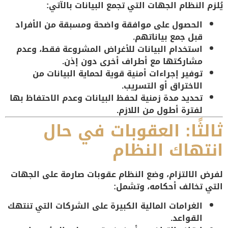
يُلزم النظام الجهات التي تجمع البيانات بالآتي:
الحصول على
موافقة واضحة ومسبقة
من الأفراد
قبل جمع بياناتهم.
استخدام البيانات
للأغراض المشروعة فقط
، وعدم
مشاركتها مع أطراف أخرى دون إذن.
توفير
إجراءات أمنية قوية
لحماية البيانات من
الاختراق أو التسريب.
تحديد مدة زمنية
لحفظ البيانات وعدم الاحتفاظ بها
لفترة أطول من اللازم
.
ثالثًا: العقوبات في حال
انتهاك النظام
لفرض الالتزام، وضع النظام
عقوبات صارمة
على الجهات
التي تخالف أحكامه، وتشمل:
الغرامات المالية الكبيرة
على الشركات التي تنتهك
القواعد.