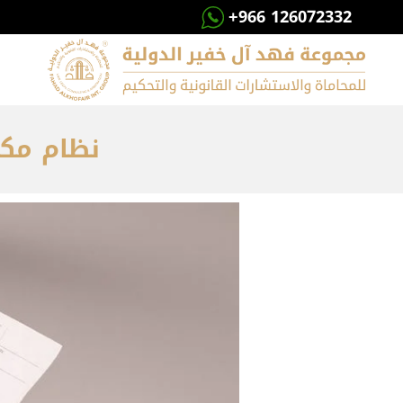
+966 126072332
نظام مكاف