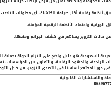
ملات الحكومية والخاصة يقلل من فرص ارتكاب جرائم التزوير.
 أنظمة رقابية أكثر صرامة لاكتشاف أي محاولات للتلاعب.
ئق الورقية واعتماد الأنظمة الرقمية المؤمنة.
غ عن حالات التزوير يساهم في كشف الجرائم ومنعها.
عربية السعودية هو دليل واضح على التزام الدولة بحماية ال
وبات الرادعة، والجهود الرقابية، والتعاون بين المؤسسات، 
بقى دور المجتمع أساسيًا في التصدي للتزوير، من خلال التو
اة والاستشارات القانونية
0559677