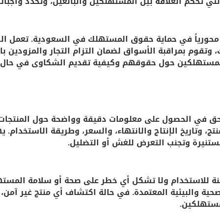
لتي تحكم العلاقة بين المستهلكين والبائعين، وتحدد واجبا
اً محورياً في حماية حقوق المستهلك في السعودية. تعمل ال
 وتقوم بمراقبة الأسواق لضمان التزام التجار والمزودين بال
للمستهلكين حول حقوقهم وكيفية تقديم الشكاوى في حال ت
 في الحصول على معلومات دقيقة وواضحة حول المنتجات 
ج، وتاريخ الإنتاج والانتهاء، والسعر، وطريقة الاستخدام.
ستنيرة وتجنب التعرض للغش أو التضليل.
نة للاستخدام ولا تشكل أي خطر على صحة أو سلامة المسته
صحية والبيئية المعتمدة. في حالة اكتشاف أي منتج غير آمن،
مستهلكين.