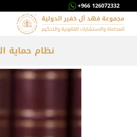
+966 126072332
نظام حماية ال