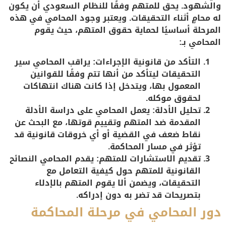
والشهود. يحق للمتهم وفقًا للنظام السعودي أن يكون
له محامٍ أثناء التحقيقات. ويعتبر وجود المحامي في هذه
المرحلة أساسيًا لحماية حقوق المتهم، حيث يقوم
المحامي بـ:
التأكد من قانونية الإجراءات
: يراقب المحامي سير
التحقيقات ليتأكد من أنها تتم وفقًا للقوانين
المعمول بها، ويتدخل إذا كانت هناك انتهاكات
لحقوق موكله.
تحليل الأدلة
: يعمل المحامي على دراسة الأدلة
المقدمة ضد المتهم وتقييم قوتها، مع البحث عن
نقاط ضعف في القضية أو أي خروقات قانونية قد
تؤثر في مسار المحاكمة.
تقديم الاستشارات للمتهم
: يقدم المحامي النصائح
القانونية للمتهم حول كيفية التعامل مع
التحقيقات، ويضمن ألا يقوم المتهم بالإدلاء
بتصريحات قد تضر به دون إدراكه.
دور المحامي في مرحلة المحاكمة