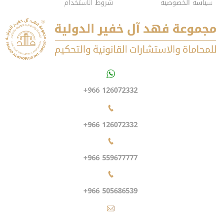
سياسة الخصوصية
شروط الاستخدام
+966 126072332
+966 126072332
+966 559677777
+966 505686539