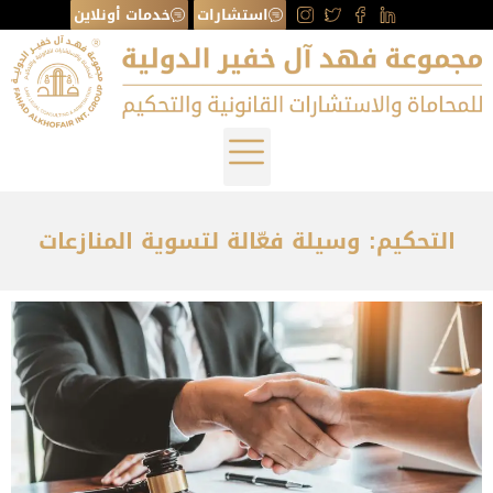
استشارات
خدمات أونلاين
التحكيم: وسيلة فعّالة لتسوية المنازعات