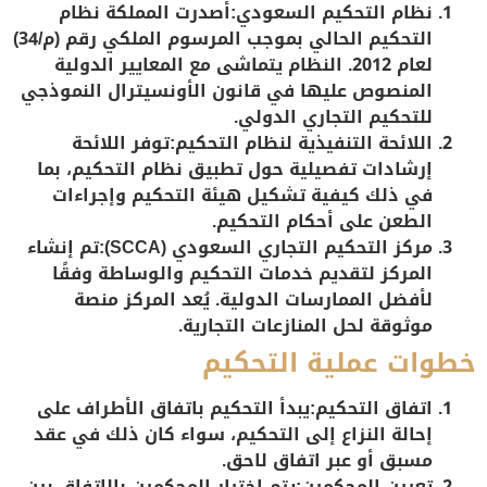
نظام التحكيم السعودي:
أصدرت المملكة نظام
التحكيم الحالي بموجب المرسوم الملكي رقم (م/34)
لعام 2012. النظام يتماشى مع المعايير الدولية
المنصوص عليها في قانون الأونسيترال النموذجي
للتحكيم التجاري الدولي.
اللائحة التنفيذية لنظام التحكيم:
توفر اللائحة
إرشادات تفصيلية حول تطبيق نظام التحكيم، بما
في ذلك كيفية تشكيل هيئة التحكيم وإجراءات
الطعن على أحكام التحكيم.
مركز التحكيم التجاري السعودي (SCCA):
تم إنشاء
المركز لتقديم خدمات التحكيم والوساطة وفقًا
لأفضل الممارسات الدولية. يُعد المركز منصة
موثوقة لحل المنازعات التجارية.
خطوات عملية التحكيم
اتفاق التحكيم:
يبدأ التحكيم باتفاق الأطراف على
إحالة النزاع إلى التحكيم، سواء كان ذلك في عقد
مسبق أو عبر اتفاق لاحق.
تعيين المحكمين:
يتم اختيار المحكمين بالاتفاق بين