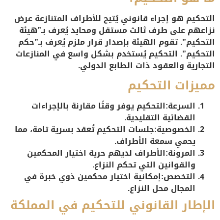
التحكيم هو إجراء قانوني يُتيح للأطراف المتنازعة عرض
نزاعهم على طرف ثالث مستقل ومحايد يُعرف بـ”هيئة
التحكيم”. تقوم الهيئة بإصدار قرار ملزم يُعرف بـ”حكم
التحكيم”. التحكيم يُستخدم بشكل واسع في المنازعات
التجارية والعقود ذات الطابع الدولي.
مميزات التحكيم
السرعة:
التحكيم يوفر وقتًا مقارنة بالإجراءات
القضائية التقليدية.
الخصوصية:
جلسات التحكيم تُعقد بسرية تامة، مما
يحمي سمعة الأطراف.
المرونة:
الأطراف لديهم حرية اختيار المحكمين
والقوانين التي تحكم النزاع.
التخصص:
إمكانية اختيار محكمين ذوي خبرة في
المجال محل النزاع.
الإطار القانوني للتحكيم في المملكة