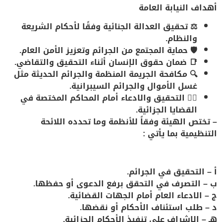
أهداف النيابة العامة
⚖️
تحقيق العدالة الجنائية
وفقًا لأحكام الشريعة
والنظام.
🛡️
حماية المجتمع
من الجرائم وتعزيز الأمن العام.
📑
ضمان حقوق الإنسان
أثناء التحقيق والتقاضي.
🔍
مكافحة الجريمة المنظمة
والجرائم الحديثة مثل
غسل الأموال والجرائم السيبرانية.
👨‍⚖️
التحقيق والادعاء
أمام المحاكم المختصة في
القضايا الجزائية.
–
تختص الهيئة وفقاً للأنظمة وما تحدده اللائحة
التنظيمية بما يأتي
:
أ – التحقيق في الجرائم.
ب – التصرف في التحقق برفع الدعوى أو حفظها.
ج – الادعاء العام أمام الجهات القضائية.
د – طلب استئناف الأحكام أو نقضها.
هـ – الإشراف على تنفيذ الأحكام الجزائية.