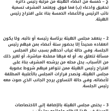
ج – خمسة من أعضاء الهيئة من مرتبة رئيس دائرة
تحقيق وادعاء (ب) فما فوق. ويعتمد المشرف تسمية
نائب الرئيس والأعضاء الخمسة بناءً على اقتراح رئيس
الهيئة.
2 –
ينعقد مجلس الهيئة برئاسة رئيسه أو نائبه، ولا يكون
انعقاده صحيحاً إلا بحضور ستة أعضاء بمن فيهم رئيس
الجلسة، وفي حالة غياب أحدهم بسبب نظر المجلس
مسألة تتعلق به، أو له فيها مصلحة مباشرة، أو لغير ذلك
من الأسباب، يحل محله من يرشحه المشرف بناءً على
اقتراح رئيس الهيئة ممن تتوافر فيهم شروط عضوية
مجلس الهيئة، وتصدر قرارات المجلس بالأغلبية المطلقة
لأعضائه، وفي حالة التساوي يرجح الجانب الذي صوت معه
رئيس الجلسة
.
3 –
يختص مجلس الهيئة بالإضافة إلى الاختصاصات
المبينة في هذا النظام ولوائحه بما يأتي
: