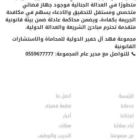
متطورًا في العدالة الجنائية فوجود جهاز قضائي
متخصص ومستقل للتحقيق والادعاء يسهم في مكافحة
الجريمة بكفاءة، ويضمن محاكمة عادلة ضمن بيئة قانونية
متقدمة تحترم مبادئ الشريعة والعدالة الدولية.
مجموعة فهد آل خفير الدولية للمحاماة والاستشارات
القانونية
📞
للتواصل مع مدير عام المجموعة: 0559677777
الرئيسية
اتصل بنا
خدماتنا
متابعة قضيتك
انجازاتنا
أخبار
آراء عملائنا
مقالات
عن مجموعتنا
التدريب والتوظيف