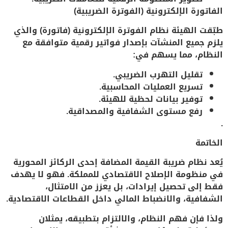
الفاتورة الإلكترونية (الفوترة الضريبية
)
طبّقت الهيئة نظام
الفوترة الإلكترونية (فاتورة
)
والذي
يلزم جميع المنشآت بإصدار فواتير رقمية متوافقة مع
النظام، مما يسهم في:
تقليل التهرب الضريبي.
تسريع العمليات المحاسبية.
توفير بيانات لحظية للهيئة.
رفع مستوى الشفافية والمصداقية.
.
الخاتمة
يُعد
نظام ضريبة القيمة المضافة
إحدى الركائز المحورية
في منظومة الإصلاح الاقتصادي للمملكة. فهو لا يهدف
فقط إلى تحصيل إيرادات، بل يعزز من
الامتثال،
الشفافية، والانضباط المالي
داخل القطاعات الاقتصادية.
ولذا فإن فهم النظام، والالتزام بتطبيقه، يمثلان