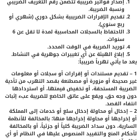
إصدار فواتير ضريبية
تتضمن رقم التعريف الضريبي
ونسبة الضريبة.
تقديم الإقرارات الضريبية
بشكل دوري (شهري أو
ربع سنوي).
الاحتفاظ بالسجلات المحاسبية
لمدة لا تقل عن 6
سنوات.
توريد الضريبة
في الوقت المحدد.
إبلاغ الهيئة
عن أي تغييرات جوهرية في النشاط.
يعد ما يأتي تهرباً ضريبياً
:
1 – تقديم مستندات أو إقرارات أو سجلات أو معلومات
غير صحيحة أو مزورة أو مصطنعة بقصد التهرب من تأدية
الضريبة المستحقة، أو تخفيض قيمتها، أو استردادها
دون وجه حق، ويقع على عاتق الخاضع للضريبة عبء إثبات
انتفاء القصد.
2 – إدخال أو محاولة إدخال سلع أو خدمات إلى المملكة
أو إخراجها أو محاولة إخراجها منها؛ بالمخالفة للأنظمة
السارية، دون سداد الضريبة كلياً أو جزئياً، أو بالمخالفة
لأحكام المنع والتقييد المنصوص عليها في النظام أو أي