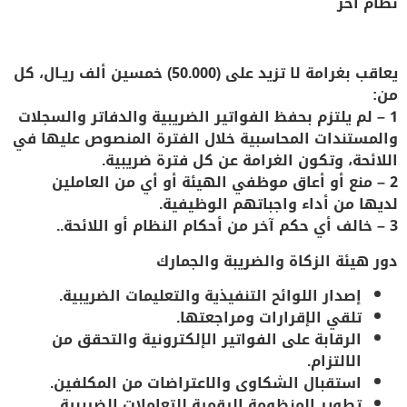
نظام آخر
يعاقب بغرامة لا تزيد على (50.000) خمسين ألف ريـال، كل
من
:
1 – لم يلتزم بحفظ الفواتير الضريبية والدفاتر والسجلات
والمستندات المحاسبية خلال الفترة المنصوص عليها في
اللائحة، وتكون الغرامة عن كل فترة ضريبية.
2 – منع أو أعاق موظفي الهيئة أو أي من العاملين
لديها من أداء واجباتهم الوظيفية.
3 – خالف أي حكم آخر من أحكام النظام أو اللائحة..
دور هيئة الزكاة والضريبة والجمارك
إصدار اللوائح التنفيذية والتعليمات الضريبية.
تلقي الإقرارات ومراجعتها.
الرقابة على الفواتير الإلكترونية والتحقق من
الالتزام.
استقبال الشكاوى والاعتراضات من المكلفين.
تطوير المنظومة الرقمية للتعاملات الضريبية.