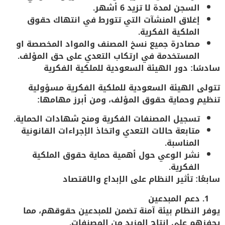
السجن لمدة لا تزيد 6 أشهر.
إغلاق المنشآت التي تتورط في انتهاك حقوق
الملكية الفكرية.
مصادرة جميع نسخ المصنف والمواد المخصصة او
المستخدمة في ارتكاب التعدي على حق المؤلف.
سادسًا: دور الهيئة السعودية للملكية الفكرية
تتولى
الهيئة السعودية للملكية الفكرية
مسؤولية
تنظيم وحماية حقوق المؤلف، ومن أبرز مهامها:
تسجيل المصنفات الفكرية ومنح شهادات الحماية.
متابعة حالات التعدي واتخاذ الإجراءات القانونية
المناسبة.
نشر الوعي حول أهمية حماية حقوق الملكية
الفكرية.
سابعًا: تأثير النظام على الإبداع والاقتصاد
دعم المبدعين
يوفر النظام بيئة آمنة تضمن للمبدعين حقوقهم، مما
يحفزهم على إنتاج المزيد من المصنفات.