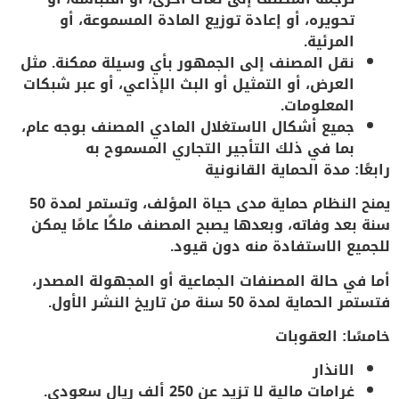
تحويره، أو إعادة توزيع المادة المسموعة، أو
المرئية.
نقل المصنف إلى الجمهور بأي وسيلة ممكنة. مثل
العرض، أو التمثيل أو البث الإذاعي، أو عبر شبكات
المعلومات.
جميع أشكال الاستغلال المادي المصنف بوجه عام،
بما في ذلك التأجير التجاري المسموح به
رابعًا: مدة الحماية القانونية
يمنح النظام
حماية مدى حياة المؤلف
، وتستمر لمدة
50
سنة بعد وفاته
، وبعدها يصبح المصنف
ملكًا عامًا
يمكن
للجميع الاستفادة منه دون قيود.
أما في حالة المصنفات الجماعية أو المجهولة المصدر،
فتستمر الحماية لمدة
50
سنة من تاريخ النشر الأول
.
خامسًا: العقوبات
الانذار
غرامات مالية لا تزيد عن 250 ألف ريال سعودي.