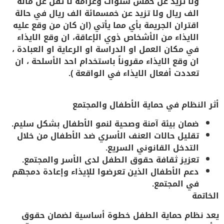
ولا تزيد عن خمس سنوات وغرامة لا تقل عن مائة
الف ريال ولا تزيد عن خمسمائة الف ريال في حالة
اقتران الجريمة بأي مما يأتي (ان كان من وقع عليه
الايذاء من الأشخاص ذوي الإعاقة، ان وقع الايذاء
في مكان العمل او الدراسة او الرعاية او العبادة ،
ان وقع الايذاء مقروناً باستخدام احد الأسلحة ، ان
تعددت أفعال الايذاء في الواقعة ).
أثر النظام في حماية الأطفال والمجتمع
ضمان
بيئة آمنة وصحية
لنمو الأطفال بشكل سليم.
تقليل
حالات العنف الأسري
ضد الأطفال من خلال
التدخل القانوني السريع.
تعزيز
ثقافة حقوق الطفل
لدى الأسر والمجتمع.
دعم الأطفال الذين تعرضوا للإيذاء وإعادة دمجهم
في المجتمع.
الخاتمة
يعد
نظام حماية الطفل
خطوة أساسية لضمان
حقوق