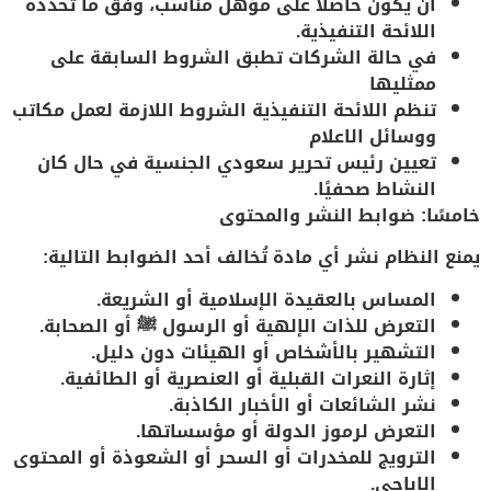
ان يكون حاصلا على مؤهل مناسب، وفق ما تحدده
اللائحة التنفيذية.
في حالة الشركات تطبق الشروط السابقة على
ممثليها
تنظم اللائحة التنفيذية الشروط اللازمة لعمل مكاتب
ووسائل الاعلام
تعيين
رئيس تحرير
سعودي الجنسية في حال كان
النشاط صحفيًا.
خامسًا: ضوابط النشر والمحتوى
يمنع النظام نشر أي مادة تُخالف أحد الضوابط التالية:
المساس بالعقيدة الإسلامية أو الشريعة.
التعرض للذات الإلهية أو الرسول ﷺ أو الصحابة.
التشهير بالأشخاص أو الهيئات دون دليل.
إثارة النعرات القبلية أو العنصرية أو الطائفية.
نشر الشائعات أو الأخبار الكاذبة.
التعرض لرموز الدولة أو مؤسساتها.
الترويج للمخدرات أو السحر أو الشعوذة أو المحتوى
الإباحي.