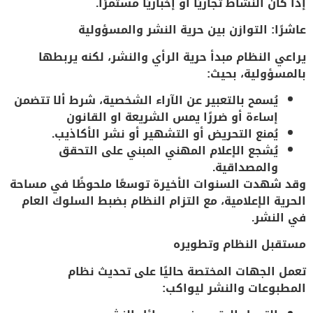
إذا كان النشاط تجاريًا أو إخباريًا مستمرًا.
عاشرًا: التوازن بين حرية النشر والمسؤولية
يراعي النظام مبدأ
حرية الرأي والنشر
، لكنه يربطها
بالمسؤولية، بحيث:
يُسمح بالتعبير عن الآراء الشخصية، شرط ألا تتضمن
إساءة أو ضررًا يمس الشريعة او القانون
يُمنع التحريض أو التشهير أو نشر الأكاذيب.
يُشجع الإعلام المهني المبني على التحقق
والمصداقية.
وقد شهدت السنوات الأخيرة
توسعًا ملحوظًا في مساحة
الحرية الإعلامية
، مع التزام النظام بضبط السلوك العام
في النشر.
مستقبل النظام وتطويره
تعمل الجهات المختصة حاليًا على
تحديث نظام
المطبوعات والنشر
ليواكب: