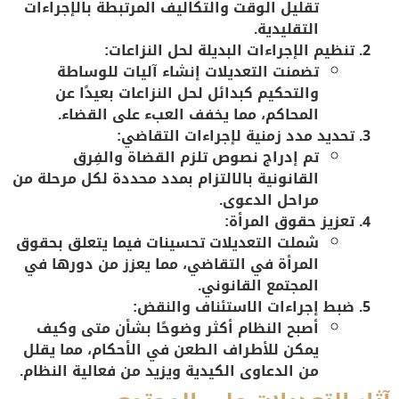
تقليل الوقت والتكاليف المرتبطة بالإجراءات
التقليدية.
تنظيم الإجراءات البديلة لحل النزاعات:
تضمنت التعديلات إنشاء آليات للوساطة
والتحكيم كبدائل لحل النزاعات بعيدًا عن
المحاكم، مما يخفف العبء على القضاء.
تحديد مدد زمنية لإجراءات التقاضي:
تم إدراج نصوص تلزم القضاة والفِرق
القانونية بالالتزام بمدد محددة لكل مرحلة من
مراحل الدعوى.
تعزيز حقوق المرأة:
شملت التعديلات تحسينات فيما يتعلق بحقوق
المرأة في التقاضي، مما يعزز من دورها في
المجتمع القانوني.
ضبط إجراءات الاستئناف والنقض:
أصبح النظام أكثر وضوحًا بشأن متى وكيف
يمكن للأطراف الطعن في الأحكام، مما يقلل
من الدعاوى الكيدية ويزيد من فعالية النظام.