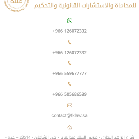
+966 126072332
+966 126072332
+966 559677777
+966 505686539
contact@fklaw.sa
شارع الزاهد البخاري - طريق الملك عبدالعزيز - حي الشاطئ - 23514 – جدة -