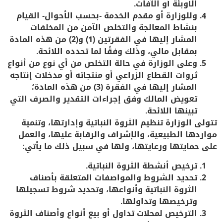
الأوبئة أو الآفات.
وللوزارة أو مقدم الخدمة -بحسب الأحوال- القيام
بنشاط المعالجة والتخلص الآمن من المخلفات
المشار إليها في الفقرتين (1) و(2) من هذه المادة
بمقابل مالي، وذلك وفقًا لما تحدده اللائحة.
وعلى الوزارة في حالة التخلص من أي نوع من أنواع
ثروات القطاع الزراعي أو منتجاته أو مدخلات إنتاجه
المشار إليها في الفقرة (3) من هذه المادة؛
تعويض المالك وفق إجراءات التقدير والصرف التي
تبينها اللائحة.
تتولى الوزارة تنظيم الثروة النباتية وإدارتها، وتنمية
مواردها الطبيعية، والإشراف والرقابة عليها، والعمل
على حمايتها ورعايتها، ولها في سبيل ذلك ما يأتي:
ترخيص أنشطة الثروة النباتية.
تحديد الشروط والمواصفات المتعلقة بأصناف
الثروة النباتية وأنواعها، وتحديد شروط تسجيلها
وترخيصها وتداولها.
الترخيص لمحلات تداول أو بيع أنواع وأصناف الثروة