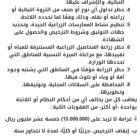
النباتية، والإشراف عليها.
حظر تداول أي نوع أو صنف من الثروة النباتية أو
زراعته أو نقله، وذلك وفقًا لما تحدده اللائحة.
تنظيم نشاط الممارسات الزراعية الجيدة، وتحديد
جهات التوثيق وشروط الترخيص والحصول على
الشهادة.
حظر زراعة المحاصيل الزراعية المستنزفة للمياه أو
تقييدها، مع مراعاة الميزة النسبية للمناطق التي
تحددها الوزارة.
حظر الزراعة مؤقتًا في المناطق التي يشتبه وجود
آفة أو وباء أو تلوث فيها.
المحافظة على السلالات المحلية، وتوثيقها،
وتطويرها.
يعاقب كل من يخالف أي من أحكام النظام أو اللائحة
بواحدة -أو أكثر- من العقوبات الآتية
:
أ- غرامة لا تزيد على (15.000.000) خمسة عشر مليون ريال.
ب- إيقاف الترخيص -جزئيًّا أو كليًّا- لمدة لا تتجاوز سنة.