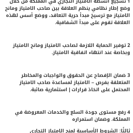
1
تشجيع أنشطة الامتياز التجاري في المملكة من خلال
وضع إطار نظامي ينظم العلاقة بين صاحب الامتياز ومانح
الامتياز مع ترسيخ مبدأ حرية التعاقد، ووضع أسس لهذه
العلاقة تقوم على مبدأ الشفافية
.
2
توفير الحماية اللازمة لصاحب الامتياز ومانح الامتياز
وبخاصة عند انتهاء اتفاقية الامتياز
.
3
ضمان الإفصاح عن الحقوق والواجبات والمخاطر
المتعلقة بفرص – الامتياز لمساعدة صاحب الامتياز
المحتمل على اتخاذ قرارات | استثمارية صائبة
.
4 رفع مستوى جودة السلع والخدمات المعروضة في
المملكة. وضمان استمراره
ثالثًا: الشروط الأساسية لمنح الامتياز التجاري