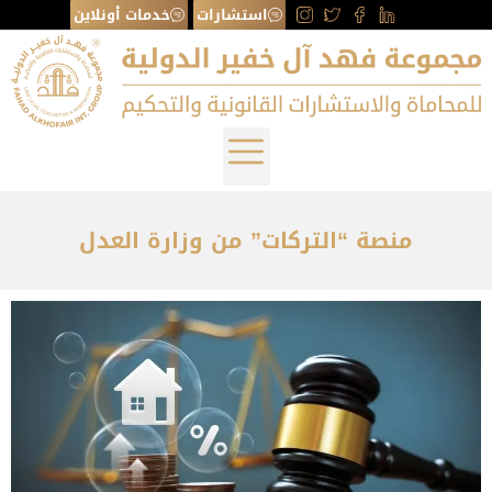
استشارات
خدمات أونلاين
منصة “التركات” من وزارة العدل