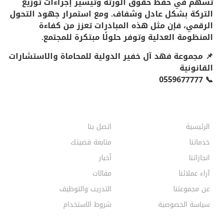
تسهم في
حفظ حقوق الورثة
وتيسير إجراءات توزيع
التركة بشكل
عادل وشفاف
. ومع استمرار جهود التحول
الرقمي، فإن مثل هذه المبادرات تعزز من
كفاءة
المنظومة العدلية
وتوفر
حلولًا مبتكرة للمجتمع
.
📌
مجموعة فهد آل خفير الدولية للمحاماة والاستشارات
القانونية
0559677777
📞
الرئيسية
اتصل بنا
خدماتنا
متابعة قضيتك
انجازاتنا
أخبار
آراء عملائنا
مقالات
عن مجموعتنا
التدريب والتوظيف
سياسة الخصوصية
شروط الاستخدام