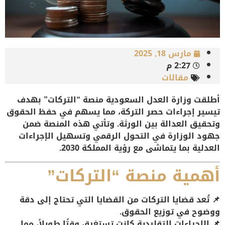
مارس 18, 2025
2:27 م
مقالات
أطلقت
وزارة العدل السعودية
منصة
“التركات”
بهدف
تيسير إجراءات حصر التركة، مما يسهم في
حفظ الحقوق
وتحقيق العدالة بين الورثة
. وتأتي هذه المنصة ضمن
جهود الوزارة في
التحول الرقمي وتسهيل الإجراءات
العدلية
بما يتماشى مع
رؤية المملكة 2030
.
أهمية منصة “التركات”
📌 تُعد قضايا التركات من القضايا التي تحتاج إلى
دقة
ووضوح في توزيع الحقوق
.
📌 الإجراءات التقليدية كانت تستغرق وقتًا طويلاً، مما