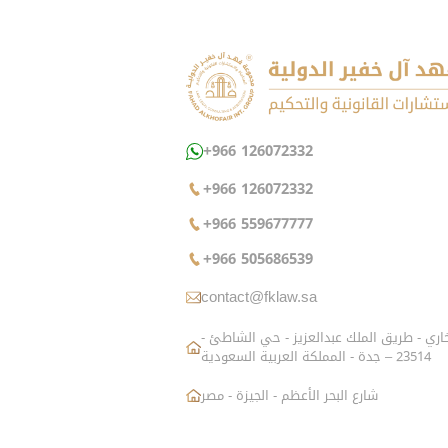
+966 126072332
+966 126072332
+966 559677777
+966 505686539
contact@fklaw.sa
شارع الزاهد البخاري - طريق الملك عبدالعزيز - حي الشاطئ -
23514 – جدة - المملكة العربية السعودية
شارع البحر الأعظم - الجيزة - مصر