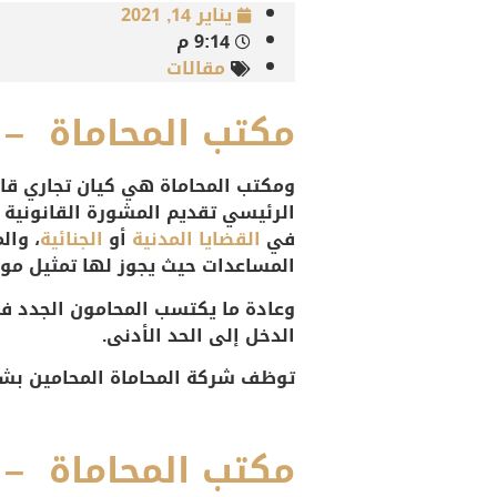
يناير 14, 2021
9:14 م
مقالات
مكتب المحاماة – 
ومكتب المحاماة
هي كيان تجاري ق
الرئيسي تقديم
المشورة القانونية
في
القضايا المدنية
أو
الجنائية
،
والم
المساعدات حيث يجوز لها تمثيل موك
وعادة ما يكتسب المحامون الجدد في
الدخل إلى الحد الأدنى.
توظف شركة المحاماة المحامين بشك
مكتب المحاماة – 