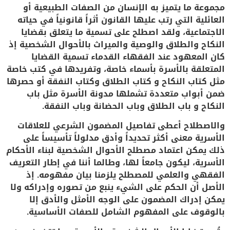
مجموعة ما يتميز به الإنسان من الصفات الطبيعية أو
العائلية التي رتب عليها القانون أثراً قانونياً في حياته
الاجتماعية، ولقد اصطلح على تسمية ما يتعلق بقضايا
النكاح والطلاق والوصية والميراث بالأحوال الشخصية إذ
كان المعهود عند الفقهاء القدماء تسمية القضايا
المتعلقة بالأسرة بأسماء خاصة، وتفريدها في كتب خاصة
مثل كتاب النكاح و كتاب الطلاق وكتاب النفقة أو حصرها
ضمن أبواب متعددة تشملها مدونة الأسرة مثل باب
النكاح و باب الطلاق وباب الحضانة وباب النفقة.
والاصطلاح أعطى تفاصيل المضمون الشرعي للعلاقات
الأسرية معنى أكثر تحديداً وأدق مدلولاً تأسيساً على
ذلك يمكن اعتماد مصطلح الأحوال الشخصية لبناء الأحكام
الأسرية، ليكون جامعاً لها، وطالما أننا في إطار التعريف
الفقهي والعلمي للمصطلح يلزمنا بيان مفهومه. إذ
الأصل أن الحكم على الشيء ينبع من تصوره وإدراكه ولا
يمكن إدراك المضمون على الوجه الأمثل والأدق إلا
بالوقوف على المفهوم الشامل للصفات الأساسية.