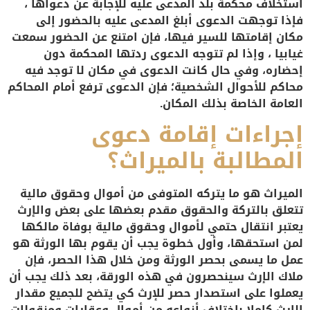
استخلاف محكمة بلد المدعى عليه للإجابة عن دعواها ،
فإذا توجهت الدعوى أبلغ المدعى عليه بالحضور إلى
مكان إقامتها للسير فيها، فإن امتنع عن الحضور سمعت
غيابيا ، وإذا لم تتوجه الدعوى ردتها المحكمة دون
إحضاره، وفي حال كانت الدعوى في مكان لا توجد فيه
محاكم للأحوال الشخصية؛ فإن الدعوى ترفع أمام المحاكم
العامة الخاصة بذلك المكان.
إجراءات إقامة دعوى
المطالبة بالميراث؟
الميراث هو ما يتركه المتوفى من أموال وحقوق مالية
تتعلق بالتركة والحقوق مقدم بعضها على بعض والإرث
يعتبر انتقال حتمي لأموال وحقوق مالية بوفاة مالكها
لمن استحقها، وأول خطوة يجب أن يقوم بها الورثة هو
عمل ما يسمى بحصر الورثة ومن خلال هذا الحصر، فإن
ملاك الإرث سينحصرون في هذه الورقة، بعد ذلك يجب أن
يعملوا على استصدار حصر للإرث كي يتضح للجميع مقدار
الإرث كاملا باختلاف أنواعه من أموال وعقارات ومنقولات،