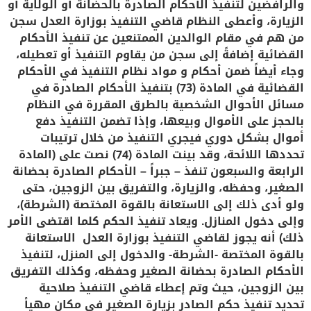
والرافضين لتنفيذ الأحكام الصادرة بالحضانة أو الولاية أو
الزيارة، وأعطى النظام قاضي التنفيذ بوزارة العدل سجن
من هم في مقام الوالدين الممتنعين عن تنفيذ الأحكام
القضائية إضافةً إلى سجن من يقاوم التنفيذ أو تعطيله،
وجاء أيضاً ضمن أحكام و مواد نظام التنفيذ في الأحكام
القضائية في المادة (73) بتنفيذ الأحكام الصادرة في
مسائل الأحوال الشخصية بالطرق المقررة في النظام
بالحجز على الأموال وبيعها، وإذا تضمن التنفيذ دفع
أموال بشكل دوري فيجري التنفيذ من خلال ترتيبات
تحددها اللائحة، وقد بينت المادة (74) نصت على (المادة
الرابعة والسبعون تنفذ – جبراً – الأحكام الصادرة بحضانة
الصغير، وحفظه، والزيارة، والتفريق بين الزوجين، حتى
ولو أدى ذلك إلى الاستعانة بالقوة المختصة (الشرطة)،
وإلى دخول المنازل. ويعاد تنفيذ الحكم كلما اقتضى الأمر
ذلك) أنه يجوز لقاضي التنفيذ بوزارة العدل الاستعانة
بالقوة المختصة -الشرطة- والدخول إلى المنزل، لتنفيذ
الأحكام الصادرة بحضانة الصغير وحفظه، وكذلك التفريق
بين الزوجين، حيث وتم إعطاء قاضي التنفيذ صلاحية
تحديد تنفيذ حكم الصادر بزيارة الصغير في مكان مهيأ