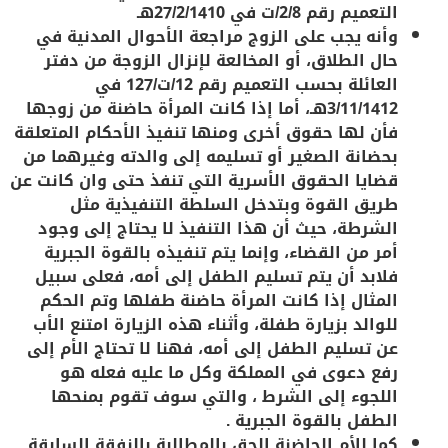
التعميم رقم 2/8/ت في 27/2/1410هـ
وأنه يجب على الزوج مراجعة الأحوال المدنية في
حال الطلاق، أو المخالعة لإنزال الزوجة من دفتر
العائلة بحسب التعميم رقم 12/ت/127 في
3/11/1412هـ، أما إذا كانت المرأة حاضنة من زوجها
فأن لها حقوق أخرى ومنها تنفيذ الأحكام المتعلقة
بحضانة الصغير أو تسليمه إلى والدته وغيرهما من
قضايا الحقوق الأسرية التي تنفذ حتى وان كانت عن
طريق القوة وبتدخل السلطة التنفيذية مثل
الشرطة، حيث أن هذا التنفيذ لا يحتاج إلى وجود
أمر من القضاء، وإنما يتم تنفيذه بالقوة الجبرية
فلابد أن يتم تسليم الطفل إلى أمه، فعلى سبيل
المثال إذا كانت المرأة حاضنة طفلها وتم الحكم
للوالد بزيارة طفلة، وأثناء هذه الزيارة امتنع الأب
عن تسليم الطفل إلى أمه، فهنا لا تحتاج الأم إلى
رفع دعوى في المملكة وكل ما عليه فعله هو
اللجوء إلى الشرط ، والتي سوف تقوم بمنحها
الطفل بالقوة الجبرية .
كما للأم الحاضنة الحق بالمطالبة بالنفقة السابقة