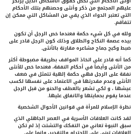
أولى الأحكام التي تخص حقوق الأشخاص الذين يرتكز
عليهم المجتمع من ذكر وأنثى وحصنهم بتلك الأحكام
التي تعتبر الدواء الذي يقي من المشاكل التي ممكن إن
تتفاقم.
ولله في كل شيء حكمة فعندما خص الرجل أن تكون
بيده عصمة النكاح والطلاق وذلك كون الرجل قادر على
ضبط وكبح جماح مشاعره مقارنة بالأنثى.
كما أنه قادر على اتخاذ المواقف بطريقة مضبوطة أكثر
من الأنثى وأيضاً في أحكام النفقة، فعندما خص للأنثى
نفقة على الرجل فهي حكمة إلهية تتمثل في ضعف
الأنثى وعدم مقدرتها في الاعتماد على نفسها لكسب
عيشها ، و لكي تشعر بالعطف والحنو من قبل الرجل
عندما يقوم بحمايتها والانفاق عليها.
نظرة الإسلام للمرأة في قوانين الأحوال الشخصية
لقد كانت العلاقات الأسرية في العصر الجاهلي الذي
سبق النبوة تعاني من التفكك والتشتت إذ لم تكن
العلاقات تبنى على الاحترام والتقدير، وإنما على