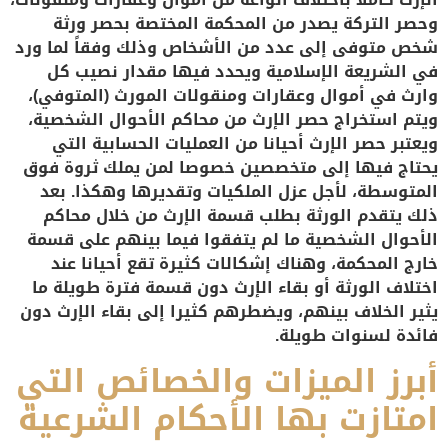
وحصر التركة يصدر من المحكمة المختصة بحصر ورثة
شخص متوفى إلى عدد من الأشخاص وذلك وفقاً لما ورد
في الشريعة الإسلامية ويحدد فيها مقدار نصيب كل
وارث في أموال وعقارات ومنقولات المورث (المتوفي)،
ويتم استخراج حصر الإرث من محاكم الأحوال الشخصية،
ويعتبر حصر الإرث أحيانا من العمليات الحسابية التي
يحتاج فيها إلى متخصصين خصوصا لمن يملك ثروة فوق
المتوسطة، لأجل عزل الملكيات وتقديرها وهكذا. بعد
ذلك يتقدم الورثة بطلب قسمة الإرث من خلال محاكم
الأحوال الشخصية ما لم يتفقوا فيما بينهم على قسمة
خارج المحكمة، وهناك إشكالات كثيرة تقع أحيانا عند
اختلاف الورثة أو بقاء الإرث دون قسمة فترة طويلة ما
يثير الخلاف بينهم، ويضطرهم كثيرا إلى بقاء الإرث دون
فائدة لسنوات طويلة.
أبرز الميزات والخصائص التي
امتازت بها الأحكام الشرعية