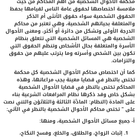
محكمة الأحوال الشخصية من أهم المحاكم من حيث
ملامسة اختصاصها لحقوق عامة الناس لقيامها بحفظ
الحقوق الشخصية سواء حقوق الأنثى أم الذكر
والمتعلقة بحياتهم الشخصية، وهي تعتبر من محاكم
الدرجة الأولى وتشكل من دائرة أو أكثر، ومعنى الأحوال
الشخصية هي المسائل الشخصية التي تتعلق بنظام
الأسرة والمتعلقة بحال الأشخاص وتنظم الحقوق التي
تكون بين الشخص وأسرته وما يترتب عليهم من حقوق
والتزامات.
كما أن اختصاص محاكم الأحوال الشخصية كل محكمة
تختص بالنظر في قضايا معينة يجب مراعاتها، وهذه
المحاكم تختص بالنظر في قضايا الأحوال الشخصية
بشكل خاص وقد ذكرها نظام المرافعات الشرعية بناء
على المادة (النظام: المادَّة الثالثة وَالثلاَثوْن والتني نصت
على ” تختص محاكم الأحوال الشخصية بالنظر في الآتي:
أ- جميع مسائل الأحوال الشخصية، ومنها:
إثبات الزواج، والطلاق، والخلع، وفسخ النكاح،