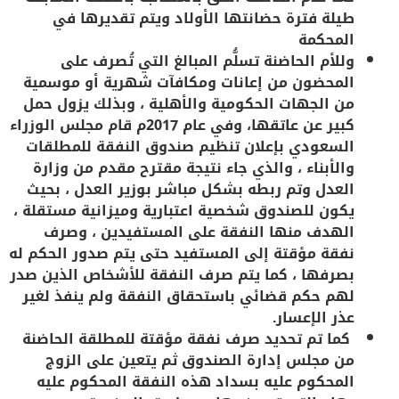
طيلة فترة حضانتها الأولاد ويتم تقديرها في
المحكمة
وللأم الحاضنة تسلُّم المبالغ التي تُصرف على
المحضون من إعانات ومكافآت شهرية أو موسمية
من الجهات الحكومية والأهلية ، وبذلك يزول حمل
كبير عن عاتقها، وفي عام 2017م قام مجلس الوزراء
السعودي بإعلان تنظيم صندوق النفقة للمطلقات
والأبناء ، والذي جاء نتيجة مقترح مقدم من وزارة
العدل وتم ربطه بشكل مباشر بوزير العدل ، بحيث
يكون للصندوق شخصية اعتبارية وميزانية مستقلة ،
الهدف منها النفقة على المستفيدين ، وصرف
نفقة مؤقتة إلى المستفيد حتى يتم صدور الحكم له
بصرفها ، كما يتم صرف النفقة للأشخاص الذين صدر
لهم حكم قضائي باستحقاق النفقة ولم ينفذ لغير
عذر الإعسار.
كما تم تحديد صرف نفقة مؤقتة للمطلقة الحاضنة
من مجلس إدارة الصندوق ثم يتعين على الزوج
المحكوم عليه بسداد هذه النفقة المحكوم عليه