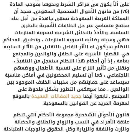
على ألاّ يكون في مراكز الشرط ونحوها بموجب المادة
(76) من قانون الأحوال الشخصية السعودي، فنجد أن
المملكة العربية السعودية تسعى جاهدة من أجل بناء
مجتمع متسامح، عبر حل الخلافات الأسرية بالطرق
السلمية، والأخذ بالبدائل الشرعية لتسوية المنازعات
فهي وسيلة رضائية لتسوية المنازعات ، وتطبيق المحاكم
للنظام سيكون له الأثر الفاعل بالتقليل من الآثار السلبية
في القضايا الأسرية على الطفل والوالدين والمجتمع
بعامة ، إذ أن أحكام هذا النظام ستعجل من التنفيذ ،
وتقلل من تأثير النزاع على نفسية الأطفال ووضعهم
الاجتماعي ، كما أن تسليم المحضونين في أماكن مناسبة
سيساعد على حمايتهم من سلبيات الخلاف الموجود بين
الوالدين ، مما سيعكس التطور بشكل ملحوظ على
المجتمع . تابعوا أيضا
جديد المقالات المفيدة
بالموقع
لمعرفة المزيد عن القوانين بالسعودية.
قانون الأحوال الشخصية مجموعة الأحكام التي تنظم
علاقة الأفراد في النسب والزواج والطلاق والحضانة
والإرث والنفقة والزيارة وكل الحقوق والوجبات المتبادلة