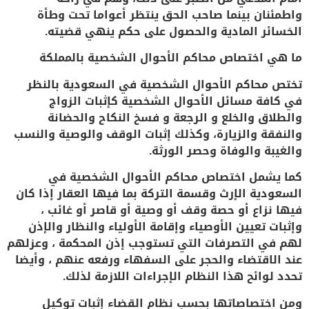
واطمئنان بينما صاحب الحق ينتظر أعواما تحت وطأة
الخسائر المادية والحصول على حكم ينهي قضيته.
ما هي اختصاص محاكم الأحوال الشخصية بالمملكة
تختص محاكم الأحوال الشخصية في السعودية بالنظر
في كافة مسائل الأحوال الشخصية كإثبات الزواج
والطلاق والخلع و الرجعة و فسخ النكاح والحضانة
والنفقة والزيارة، وكذلك إثبات الوقف والوصية والنسب
والغيبة والوفاة وحصر الورثة.
كما يشمل اختصاص محاكم الأحوال الشخصية في
السعودية الإرث وقسمة التركة بما فيها العقار إذا كان
فيها نزاع أو حصة وقف أو وصية أو قاصر أو غائب ،
وإثبات تعيين الأوصياء وإقامة الأولياء والنظار والإذن
لهم في التصرفات التي تستوجب إذن المحكمة ، وعزلهم
عند الاقتضاء والحجر على السفهاء ورفعه عنهم ، وأيضا
تحدد لوائح هذا النظام الإجراءات اللازمة لذلك.
ومن اختصاصاتها بحسب نظام القضاء إثبات توكيل