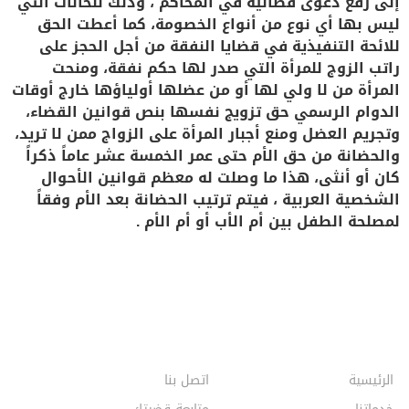
إلى رفع دعوى قضائية في المحاكم ، وذلك للحالات التي
ليس بها أي نوع من أنواع الخصومة، كما أعطت الحق
للائحة التنفيذية في قضايا النفقة من أجل الحجز على
راتب الزوج للمرأة التي صدر لها حكم نفقة، ومنحت
المرأة من لا ولي لها أو من عضلها أولياؤها خارج أوقات
الدوام الرسمي حق تزويج نفسها بنص قوانين القضاء،
وتجريم العضل ومنع أجبار المرأة على الزواج ممن لا تريد،
والحضانة من حق الأم حتى عمر الخمسة عشر عاماً ذكراً
كان أو أنثى، هذا ما وصلت له معظم قوانين الأحوال
الشخصية العربية ، فيتم ترتيب الحضانة بعد الأم وفقاً
لمصلحة الطفل بين أم الأب أو أم الأم .
الرئيسية
اتصل بنا