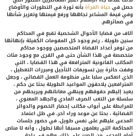
حصل في
حياة المرأة
بأنه ثورة في التطورات والأوضاع
وفي قيمة المشاعر تجاهها ورفع قيمتها وتعزيز شأنها
في ضمائرهم.
آلاف من قضايا الأحوال الشخصية تقبع في المحاكم
سنين طويلة ، رغم وجود كل المقومات الكفيلة بإنهائها
من توفر أعداد القضاة المتخصصين ووجود محاكم
متخصصة في هذا الشأن حتى في القرى مع وجود مئات
المكاتب القانونية المترافعة في هذا القضايا ، التي
وقفت حائرة بين تسويفات التأجيل ومبررات التعطيل ،
الذي انعكس سلبا على منظومة العمل القضائي ، وجعل
المترافعين يلاحقون المواعيد الطويلة بحثا عن حكم ،
يعيد إليهم حقوقهم وينهي معاناتهم ويريحهم من
سلسلة من التعب الصرف المادي والجهد المعنوي ،
للمرابطة على أبواب مكاتب إحضار الخصوم والدوائر
القضائية ، بحثا عن موعد وراء آخر، في ظل اعتماد
المدعى عليهم على نفس طويل، في حضور جلسات
المحاكمة التي يعلمون مسبقا أنها تطول ، وأنه لا مناص
أمام المدعي من الصبر على ذلك، وهم في راحة