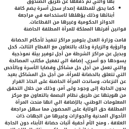
بها والتي تم دفعها عن طريق الصندوق
كما يحق للمطلقة إصدار سجل أسرة يضم كافة
أبنائها وذلك يؤهلها لاستخدامه في مراجعة
الدوائر الحكومية وغيرها من القطاعات.
قوانين أقرتها المملكة للمرأة المطلقة الحاضنة
قامت وزارة العدل بتوفير مراكز تنفيذ لأحكام الحضانة
والرؤية والزيارة وذلك بالتعاون مع القطاع الثالث، كحل
وبديل عن مراكز الشرطة من أجل توفير بيئة نموذجية
يسودها جو أسري، إضافة الي تفعيل مكاتب المصالحة
والتي تعمل من أجل حل مشاكل وقضايا الأسرة وبالأخص
التي تتعلق بالحضانة للمرأة، من أجل حل المشاكل بعيد
عن النزعات، وساندت المرأة الحاضنة على اتخاذ القرار
بدون الحاجة إلى وجود ولى أمر، وذلك من خلال التحقق
من هويتها عن طريق نظام البصمة بالتعاون مع مركز
المعلومات الوطني، بالإضافة الي انها منحت المرأة
المطلقة حق الولاية على المحضون مما سهل مراجعة
الأحوال المدنية والجوازات وغيرها من الجهات ذات
العلاقة ، ومنح الأم أحقية أثبات حضانة الأبناء دون الحاجة