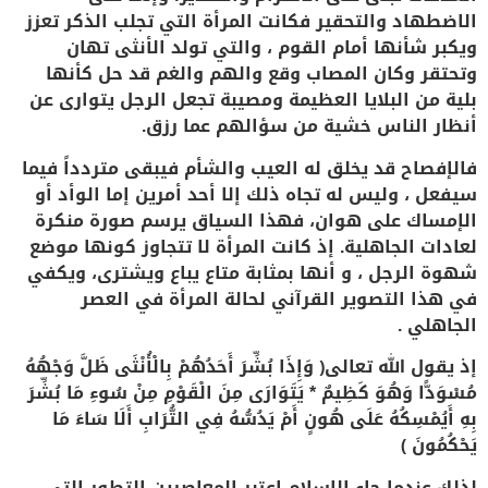
الاضطهاد والتحقير فكانت المرأة التي تجلب الذكر تعزز
ويكبر شأنها أمام القوم ، والتي تولد الأنثى تهان
وتحتقر وكان المصاب وقع والهم والغم قد حل كأنها
بلية من البلايا العظيمة ومصيبة تجعل الرجل يتوارى عن
أنظار الناس خشية من سؤالهم عما رزق.
فالإفصاح قد يخلق له العيب والشأم فيبقى متردداً فيما
سيفعل ، وليس له تجاه ذلك إلا أحد أمرين إما الوأد أو
الإمساك على هوان، فهذا السياق يرسم صورة منكرة
لعادات الجاهلية. إذ كانت المرأة لا تتجاوز كونها موضع
شهوة الرجل ، و أنها بمثابة متاع يباع ويشترى، ويكفي
في هذا التصوير القرآني لحالة المرأة في العصر
الجاهلي .
إذ يقول الله تعالى﴿ وَإِذَا بُشِّرَ أَحَدُهُمْ بِالْأُنْثَى ظَلَّ وَجْهُهُ
مُسْوَدًّا وَهُوَ كَظِيمٌ * يَتَوَارَى مِنَ الْقَوْمِ مِنْ سُوءِ مَا بُشِّرَ
بِهِ أَيُمْسِكُهُ عَلَى هُونٍ أَمْ يَدُسُّهُ فِي التُّرَابِ أَلَا سَاءَ مَا
يَحْكُمُونَ ﴾
لذلك عندما جاء الإسلام اعتبر المعاصرين التطور التي