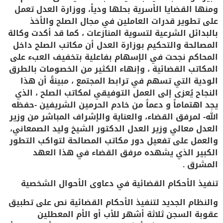
ومنها القضايا الأسرية بحلها ودياً، ووزارة العدل تعمل
على تطوير قدرات العاملين في مجال الصلح والأخذ
بالبدائل الشرعية لتسوية المنازعات ، كما قد أكدت وكالة
المصالحة والتحكيم بوزارة العدل أن مكاتب الصلح داخل
المحاكم نجحت في الإسهام بفاعلية بتخفيف العبء على
المكاتب القضائية ، وإنهاء الكثير من الخصومات بالطرق
الودية التي تسهم في ترابط المجتمع ، مبينةً أن هذا
النجاح يُعزى إلى العمل التوفيقي لمكاتب الصلح ، الذي
يجد اهتماماً و دعماً من خادم الحرمين الشريفين -حفظه
الله- لمرفق القضاء، والعناية والإشراف المباشر من وزير
العدل معالي وزير العدل الدكتور الشيخ وليد الصمعاني،
والعمل على تفعيل دور مكاتب المصالحة لتواكب التطور
الكبير الذي يشهده مرفق القضاء في هذا العهد
المشرق .
تنفيذ الأحكام القضائية في دعاوى الأحوال الشخصية
والنظام الجديد لتنفيذ الأحكام القضائية نص على تطبيق
عقوبة السجن ثلاثة أشهر للأب أو الأم المعطلين