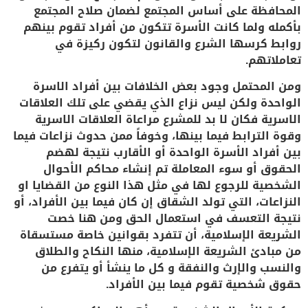
المحافظة على أساس المجتمع لضمان صلاح المجتمع
بأكمله ولما كانت الأسرة تتكون من أفراد تقوم بينهم
روابط كرسها الشرع والقانون لتكون ركيزة في
تعاملاتهم.
ومن المحتمل وجود بعض الخلافات بين أفراد الاسرة
الواحدة ولكن ليس نزاع الذي يقضي على تلك العلاقات
الاسرية فكان لا بد للمشرع مراعاة العلاقات الاسرية
وقوة الترابط فيما بينها، وخوفاً ممن حدوث نزاعات فيما
بين أفراد الأسرة الواحدة أو الأقارب نتيجة لهضم
الحقوق أو سوء المعاملة تم إنشاء محاكم الأحوال
الشخصية للرجوع لها في مثل هذا النوع من القضايا او
النزاعات، التي تولد الشقاق إن كان فيما بين الأفراد، أو
نتيجة التعسف في استعمال الحق ومن هنا خصت
الشريعة الإسلامية، أن تتفرد بقوانين خاصة مستسقاة
من مبادئ الشريعة الإسلامية، منها النكاح والطلاق
والنسب والإرث والنفقة و كل ما ينشأ أو يتفرع من
حقوق شخصية تقوم فيما بين الأفراد.