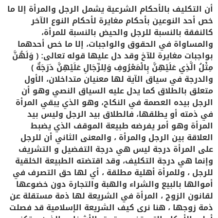
أن التكليف بالأحكام الشرعية يشمل الرجل والمرأة إلا ما
خص أحد النوعين بأحكام مغايرة لأحكام النوع الآخر
كالنفقة بالنسبة للرجل والحيض بالنسبة للمرأة،
والمساواة في الحقوق والواجبات، إلا ما خص أحدهما
بواجبات مغايرة للآخ وقد دل عليها قوله تعالى: ﴿ وَلَهُنَّ
مِثْلُ الَّذِي عَلَيْهِنَّ بِالْمَعْرُوفِ وَلِلرِّجَالِ عَلَيْهِنَّ دَرَجَةٌ ﴾
والدرجة في سياق الآية لها معنيان متداخلان، الأول
متعلق بالطلاق كما يدل عليه السياق النصي وهو أن
الرجل بيده العصمة في النكاح، وهو الذي يبقي المرأة
في ذمته أو يطلقها، فالطلاق بيد الرجل وليس بيد
المرأة وهو أمر يفرضه طبيعة الموقف الذي يضبط
العلاقة بين الرجل والمرأة ، والمعنى الثاني أن للرجل
على المرأة درجة ليس هي درجة التفضيل و التشريف
وإنما هي درجة التكليف، وقد اقتضته الطبيعة الخلقية
للرجل ، وللمرأة أهلية مطلقة ، أي لها حق التصرف في
أموالها بالبيع والشراء والهبة والتجارة دون خضوعها
لقانون الزوج ، المرأة في الشريعة لها ذمة مستقلة عن
ذمة زوجها ، هنا نرى كيف الشريعة الإسلامية قد فصلت