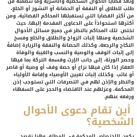
وتُعد قضايا الأحوال الشخصية والأسرية وما تتضمنه من
طلب للطلاق أو النفقة أو الحضانة أو النشوز أو الخلع،
من أكثر القضايا التي تستقبلها المحاكم القضائية، ومن
أكثرها استحواذاً على الدعاوى المقدمة إليها، حيث
تختص تلك المحاكم بالنظر في جميع مسائل الأحوال
الشخصية ومنها إثبات الزواج والطلاق والخلع وفسخ
النكاح والرجعة، وكذلك الحضانة والنفقة والزيارة إضافةً
إلى إثبات الوقف والوصية والنسب والغيبة والوفاة
وحصر الورثة، إلى جانب الإرث وقسمة التركة بما فيها
العقار إذا كان فيها نزاع أو حصة وقف أو وصية أو قاصر
أو غائب وكذلك إثبات تعيين الأوصياء وإقامة الأولياء
والنظر والإذن لهم في التصرفات التي تستوجب إذن
المحكمة، وعزلهم عند الاقتضاء والحجر على السفهاء
ورفعه عنهم.
أين تقام دعوى الأحوال
الشخصية؟
يكون الاختصاص للمحكمة في المطلق وهنا نقصد