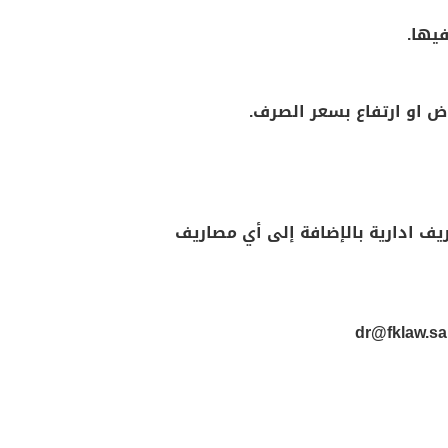
 لأي سبب خلال ٢٤ ساعة من الدفع، فسوف يتم خصم مبلغ ٢٠٠ ريال مصاريف ادارية بالإضافة إلى أي مصاريف