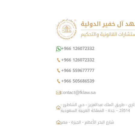
+966 126072332
+966 126072332
+966 559677777
+966 505686539
contact@fklaw.sa
شارع الزاهد البخاري - طريق الملك عبدالعزيز - حي الشاطئ -
23514 – جدة - المملكة العربية السعودية
شارع البحر الأعظم - الجيزة - مصر