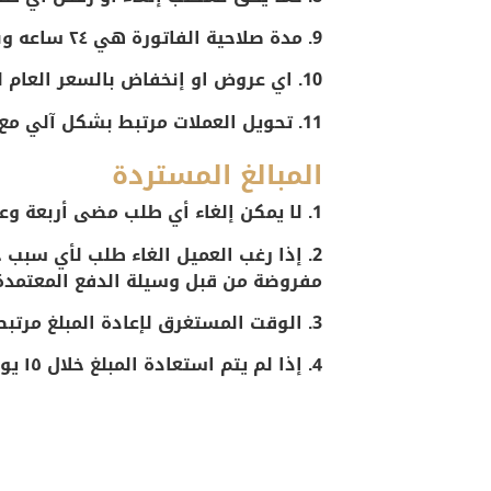
9. مدة صلاحية الفاتورة هي ٢٤ ساعه وبعدها يحق للموقع الغاء الفاتورة او تعديل الاسعار الواردة فيها.
10. اي عروض او إنخفاض بالسعر العام لا ينطبق على اي فاتورة تم سدادها.
11. تحويل العملات مرتبط بشكل آلي مع الجهة المسئولة عن السداد ولا علاقة للموقع في اي انخفاض او ارتفاع بسعر الصرف.
المبالغ المستردة
1. لا يمكن إلغاء أي طلب مضى أربعة وعشرون ساعة على سداده.
مفروضة من قبل وسيلة الدفع المعتمدة 
3. الوقت المستغرق لإعادة المبلغ مرتبط بشروط وسيلة الدفع المعتمدة بالموقع.
4. إذا لم يتم استعادة المبلغ خلال ١٥ يوما نرجو ارسال رسالة الى البريد الالكتروني الخاص بالمكتب dr@fklaw.sa