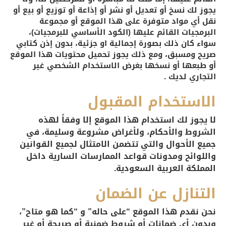
يجوز لك نسخ أو تعديل أو نشر أو إذاعة أو توزيع أو بيع أو
نقل أي مواد متوفرة على هذا الموقع أو مجموعة
البرمجيات القائم عليها (الكود الأساسي للبرمجيات)،
سواء كان ذلك بصورة إجمالية او جزئية، بدون إذن كتابي
صريح ومسبق، ومع ذلك يجوز تحميل محتويات هذا الموقع
أو طبعها أو نسخها بغرض الاستخدام الشخصي غير
التجاري لديك .
الاستخدام المقبول
لا يجوز لك استخدام هذا الموقع إلا وفقاً لهذه
الشروط والأحكام، ولأغراض مشروعة وسليمة، في
جميع الأحوال والتي تتضمن الامتثال لجميع القوانين
واللوائح ومدونات قواعد الممارسات السارية داخل
المملكة العربية السعودية.
التنازل عن الضمان
نحن نقدم هذا الموقع “على حاله” و “كما هو متاح”،
وبدون أي ضمانات أو شروط ضمنية أو صريحة أو غير