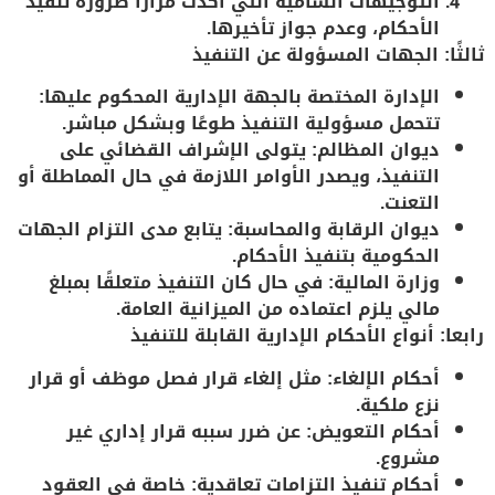
التوجيهات السامية
التي أكدت مرارًا ضرورة تنفيذ
الأحكام، وعدم جواز تأخيرها.
ثالثًا: الجهات المسؤولة عن التنفيذ
الإدارة المختصة بالجهة الإدارية المحكوم عليها
:
تتحمل مسؤولية التنفيذ طوعًا وبشكل مباشر.
ديوان المظالم
: يتولى الإشراف القضائي على
التنفيذ، ويصدر الأوامر اللازمة في حال المماطلة أو
التعنت.
ديوان الرقابة والمحاسبة
: يتابع مدى التزام الجهات
الحكومية بتنفيذ الأحكام.
وزارة المالية
: في حال كان التنفيذ متعلقًا بمبلغ
مالي يلزم اعتماده من الميزانية العامة.
رابعا: أنواع الأحكام الإدارية القابلة للتنفيذ
أحكام الإلغاء
: مثل إلغاء قرار فصل موظف أو قرار
نزع ملكية.
أحكام التعويض
: عن ضرر سببه قرار إداري غير
مشروع.
أحكام تنفيذ التزامات تعاقدية
: خاصة في العقود