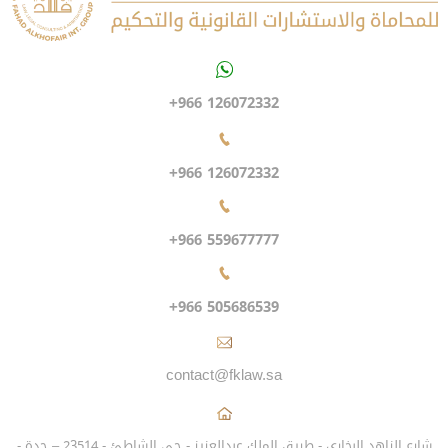
+966 126072332
+966 126072332
+966 559677777
+966 505686539
contact@fklaw.sa
شارع الزاهد البخاري - طريق الملك عبدالعزيز - حي الشاطئ - 23514 – جدة -