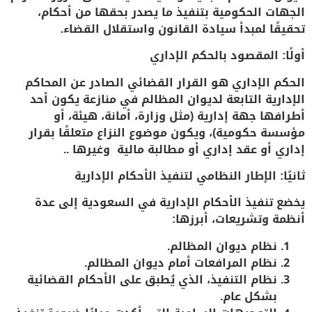
الجهات الحكومية بتنفيذ ما يصدر بحقها من أحكام،
تحقيقًا لمبدأ
سيادة القانون واستقلال القضاء
.
أولًا: المقصود بالحكم الإداري
الحكم الإداري هو القرار القضائي الصادر عن
المحاكم
الإدارية
التابعة لديوان المظالم في منازعة يكون أحد
أطرافها جهة إدارية (مثل وزارة، أمانة، هيئة، أو
مؤسسة حكومية)، ويكون موضوع النزاع متعلقًا بقرار
إداري أو عقد إداري أو مطالبة مالية وغيرها ..
ثانيًا: الإطار النظامي لتنفيذ الأحكام الإدارية
يخضع تنفيذ الأحكام الإدارية في السعودية إلى عدة
أنظمة وتشريعات، أبرزها:
نظام ديوان المظالم
.
نظام المرافعات أمام ديوان المظالم
.
نظام التنفيذ
، الذي يُطبق على الأحكام القضائية
بشكل عام.