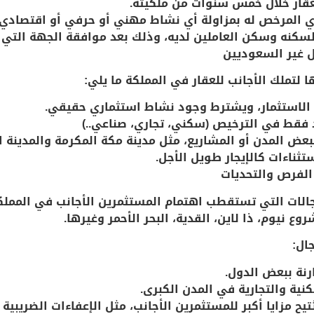
عقار خلال خمس سنوات من ملكيته.
المرخص له بمزاولة أي نشاط مهني أو حرفي أو اقتصادي تم
 لسكنه وسكن العاملين لديه، وذلك بعد موافقة الجهة التي
ل غير السعوديين
لتملك الأجانب للعقار في المملكة ما يلي:
الاستثمار، ويشترط وجود نشاط استثماري حقيقي.
د فقط
في الترخيص (سكني، تجاري، صناعي..)
بعض المدن أو المشاريع
، مثل مدينة مكة المكرمة والمدينة ا
ثناءات كالإيجار طويل الأجل.
 الفرص والتحديات
لمجالات التي تستقطب اهتمام المستثمرين الأجانب في الممل
وع نيوم، ذا لاين، القدية، البحر الأحمر
وغيرها.
ال:
ارنة ببعض الدول.
نية والتجارية في المدن الكبرى.
ح مزايا أكبر للمستثمرين الأجانب، مثل الإعفاءات الضريبية 