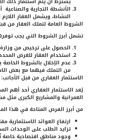
يشترط أن يتم استثمار ذلك ال
الأنشطة التجارية والصناعية
أي 
النشاط، ويشمل العقار اللازم
الشروط العامة لتملك العقار من قب
تشمل أبرز الشروط التي يجب توفرها 
الحصول على ترخيص
من وزارة 
استخدام العقار للغرض المحد
عدم الإخلال بالشروط الخاصة ب
من التملك فيهما مع بعض الاست
الاستثمار العقاري من قبل الأجانب:
يُعد الاستثمار العقاري أحد أهم ا
العمرانية والمشاريع الكبرى مثل
مشر
من أبرز
الفرص
المتاحة في هذا المج
ارتفاع العوائد الاستثمارية مق
تزايد الطلب على الوحدات السك
وجود مناطق اقتصادية خاصة تُتي