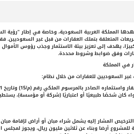
ريعات المتعلقة بتملك العقارات من قبل غير السعوديين. ف
ا كبيرًا، يهدف إلى تعزيز بيئة الاستثمار وجذب رؤوس الأموال 
عقارات وفق ضوابط وشروط محددة.
ر في المملكة
غير السعوديين للعقارات من خلال نظام:
ماره الصادر بالمرسوم الملكي رقم (م/15) وتاريخ 17/4/1421هـ
 كان شخصًا طبيعيًا أو اعتباريًا (شركة أو مؤسسة)، يستطي
لترخيص المشار إليه يشمل شراء مبان أو أراض لإقامة مبان عل
ة للمشروع أرضا وبناء عن ثلاثين مليون ريال، ويجوز لمجلس ال