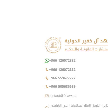
+966 126072332
+966 126072332
+966 559677777
+966 505686539
contact@fklaw.sa
شارع الزاهد البخاري - طريق الملك عبدالعزيز - حي الشاطئ -