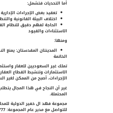
أما
التحديات
فتشمل:
تعقيد بعض الإجراءات الإدارية 
اختلاف البيئة القانونية والتنظ
الحاجة لفهم دقيق للنظام القض
الاستثناءات والقيود
ومنها:
المدينتان المقدستان
: يمنع ال
الخاتمة
تملك غير السعوديين للعقار واستثم
الاستثمارات وتنشيط القطاع العقاري
الإجراءات، أصبح من الممكن لغير ا
غير أن النجاح في هذا المجال يتطلب
المحتملة.
مجموعة فهد ال خفير الدولية للمحام
للتواصل مع مدير عام المجموعة:
777