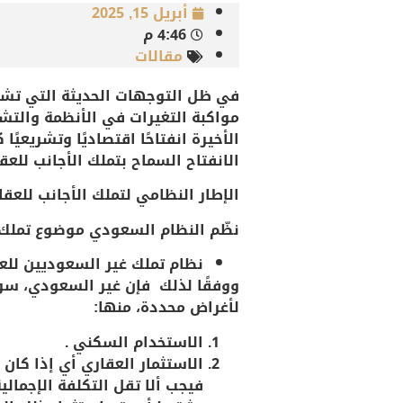
أبريل 15, 2025
4:46 م
مقالات
مواكبة التغيرات في الأنظمة والتش
الأخيرة انفتاحًا اقتصاديًا وتشريعيً
الانفتاح السماح بتملك الأجانب لل
الإطار النظامي لتملك الأجانب للعقا
نظّم النظام السعودي موضوع تملك 
نظام تملك غير السعوديين للعقار واستث
ووفقًا لذلك فإن غير السعودي، سواء
لأغراض محددة، منها:
الاستخدام السكني .
الاستثمار العقاري
أي إذا كان ا
فيجب ألا تقل التكلفة الإجمالي