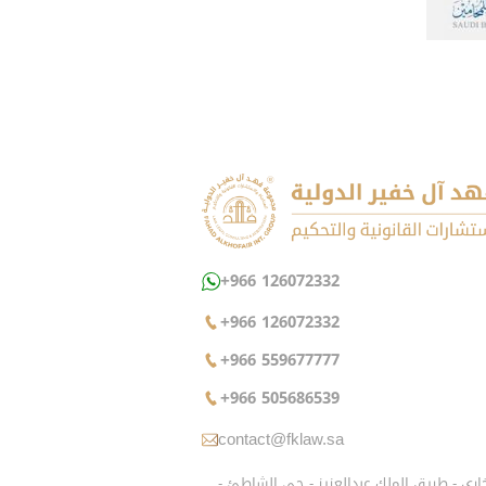
+966 126072332
+966 126072332
+966 559677777
+966 505686539
contact@fklaw.sa
شارع الزاهد البخاري - طريق الملك عبدالعزيز - حي الشاطئ -