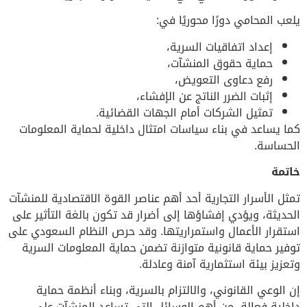
يلعب المحامي دورًا محوريًا في:
إعداد اتفاقيات السرية،
حماية حقوق المنشآت،
رفع دعاوى التعويض،
إثبات الضرر الناتج عن الإفشاء،
تمثيل الشركات أمام الجهات القضائية.
كما يساعد في بناء سياسات امتثال داخلية لحماية المعلومات
الحساسة.
خاتمة
تمثل الأسرار التجارية أحد أهم عناصر القوة الاقتصادية للمنشآت
الحديثة، ويؤدي إفشاؤها إلى أضرار قد تكون بالغة التأثير على
استقرار الأعمال واستمراريتها. وقد حرص النظام السعودي على
توفير حماية قانونية متوازنة تضمن حماية المعلومات السرية
وتعزيز بيئة استثمارية آمنة وعادلة.
إن الوعي القانوني، والالتزام بالسرية، وبناء أنظمة حماية
داخلية فعالة، من أهم الوسائل التي تساعد المنشآت على