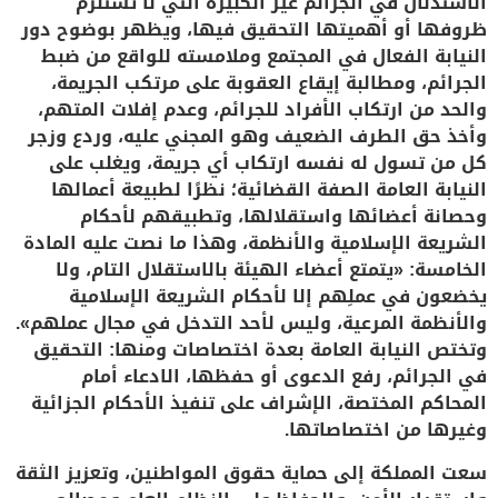
الاستدلال في الجرائم غير الكبيرة التي لا تستلزم
ظروفها أو أهميتها التحقيق فيها، ويظهر بوضوح دور
النيابة الفعال في المجتمع وملامسته للواقع من ضبط
الجرائم، ومطالبة إيقاع العقوبة على مرتكب الجريمة،
والحد من ارتكاب الأفراد للجرائم، وعدم إفلات المتهم،
وأخذ حق الطرف الضعيف وهو المجني عليه، وردع وزجر
كل من تسول له نفسه ارتكاب أي جريمة، ويغلب على
النيابة العامة الصفة القضائية؛ نظرًا لطبيعة أعمالها
وحصانة أعضائها واستقلالها، وتطبيقهم لأحكام
الشريعة الإسلامية والأنظمة، وهذا ما نصت عليه المادة
الخامسة: «يتمتع أعضاء الهيئة بالاستقلال التام، ولا
يخضعون في عملِهم إلا لأحكام الشريعة الإسلامية
والأنظمة المرعية، وليس لأحد التدخل في مجال عملهم».
وتختص النيابة العامة بعدة اختصاصات ومنها: التحقيق
في الجرائم، رفع الدعوى أو حفظها، الادعاء أمام
المحاكم المختصة، الإشراف على تنفيذ الأحكام الجزائية
وغيرها من اختصاصاتها.
سعت المملكة إلى حماية حقوق المواطنين، وتعزيز الثقة