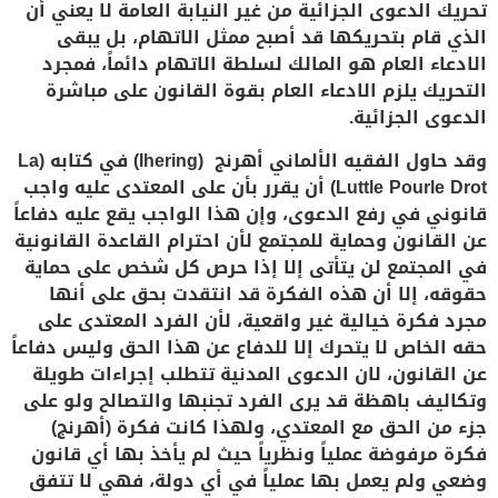
تحريك الدعوى الجزائية من غير النيابة العامة لا يعني أن
الذي قام بتحريكها قد أصبح ممثل الاتهام، بل يبقى
الادعاء العام هو المالك لسلطة الاتهام دائماً، فمجرد
التحريك يلزم الادعاء العام بقوة القانون على مباشرة
الدعوى الجزائية.
وقد حاول الفقيه الألماني أهرنج (Ihering) في كتابه (La
Luttle Pourle Drot) أن يقرر بأن على المعتدى عليه واجب
قانوني في رفع الدعوى، وإن هذا الواجب يقع عليه دفاعاً
عن القانون وحماية للمجتمع لأن احترام القاعدة القانونية
في المجتمع لن يتأتى إلا إذا حرص كل شخص على حماية
حقوقه، إلا أن هذه الفكرة قد انتقدت بحق على أنها
مجرد فكرة خيالية غير واقعية، لأن الفرد المعتدى على
حقه الخاص لا يتحرك إلا للدفاع عن هذا الحق وليس دفاعاً
عن القانون، لان الدعوى المدنية تتطلب إجراءات طويلة
وتكاليف باهظة قد يرى الفرد تجنبها والتصالح ولو على
جزء من الحق مع المعتدي، ولهذا كانت فكرة (أهرنج)
فكرة مرفوضة عملياً ونظرياً حيث لم يأخذ بها أي قانون
وضعي ولم يعمل بها عملياً في أي دولة، فهي لا تتفق