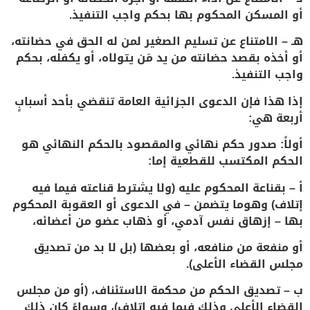
أو المسكن المحكوم بها بحكم واجب التنفيذ.
هـ – الامتناع عن تسليم الصغير لمن له الحق في حضانته،
أو أخذه بقصد حضانته من يد مَن يتولاه، أو يكفله، بحكم
واجب التنفيذ.
إذا هذا فإن الدعوى الجزائية العامة تنقضي بأحد أسبابٍ
أربعة هي:
أولاً: صدور حكم نهائي والمقصود بالحكم النهائي هو
الحكم المكتسب للقطعية إما:
أ – بقناعة المحكوم عليه (ولا يشترط قناعته فيما فيه
إتلاف) وهوما يتضمن – في الدعوى أو العقوبة المحكوم
بها – إزهاق نفس آدمي، أو ذهاب عضو من أعضائه،
أو منفعة من منافعه، أو بعضها (بل لا بد من تصديق
مجلس القضاء الأعلى).
ب – تصديق الحكم من محكمة الاستئناف، (أو من مجلس
القضاء الأعلى وذلك فيما فيه إتلاف)، وسواءً كان ذلك