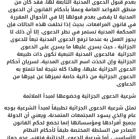
بعدم قبول الدعوى المدنية التابعة لها، فقد كان من
منطق القواعد العامة وعملاً بأحكام القانون أن الدعوى
المدنية لا يقضى بعدم قبولها إلا في الأحوال المقررة
في قانون المرافعات، بحيث إذا تخلفت هذه الحالات فإن
المحكمة المدنية تستمر في نظر الدعوى، إلا أن ذلك لا
يجوز العمل به عندما ترفع الدعوى المدنية تبعاً للدعوى
الجزائية ، حيث يسري عليها ما يسري على الدعوى
الجزائية فالدعوى المدنية التبعية تكون ذات طبيعة
الجزائية وإن اتخذت اسم الدعوى المدنية، لسريان أحكام
الدعوى الجزائية عليها، وهذا كله نتيجة لما تتمتع به
الدعوى الجزائية من ذاتية خاصة تميزها عن غيرها من
الدعاوى.
شرعية الدعوى الجزائية وخضوعها لمبدأ الملائمة
تمثل شرعية الدعوى الجزائية تطبيقاً لمبدأ الشرعية بوجه
عام والذي يسود المجتمعات المتمدنة، ويعني أن الدولة
بجميع أفرادها ومؤسساتها إنما تخضع لحكم القانون
الصادر من السلطة المختصة طبقاً لأحكام النظام
الأساسي ، أما شرعية الدعوى الجزائية فتعني عدم جواز