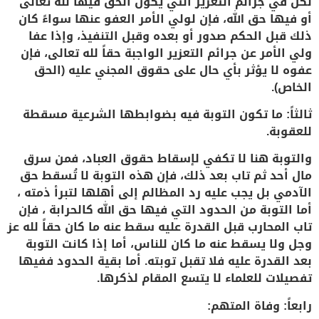
لكن في جرائم التعزير التي يكون الحق فيها لله تعالى
أو فيها حق الله، فإن لولي الأمر العفو عنها سواءً كان
ذلك قبل الحكم صدور أو بعده وقبل التنفيذ، وإذا عفا
ولي الأمر عن جرائم التعزير الواجبة حقاً لله تعالى، فإن
عفوه لا يؤثر بأي حال على حقوق المجني عليه (الحق
الخاص).
ثالثاً: ما تكون التوبة فيه بضوابطها الشرعية مسقطة
للعقوبة.
والتوبة هنا لا تكفي لإسقاط حقوق العباد، فمن سرق
مال أحد ثم تاب بعد ذلك، فإن هذه التوبة لا تُسقط حق
الآدمي بل يجب عليه رد المظالم إلى أهلها لتبرأ ذمته ،
أما التوبة من الحدود التي فيها حق الله كالحرابة ، فإن
تاب المحارب قبل القدرة عليه سقط عنه ما كان حقاً لله عز
وجل ولا يسقط عنه ما كان للناس، أما إذا كانت التوبة
بعد القدرة عليه فلا تقبل توبته. أما بقية الحدود ففيها
تفصيلات للعلماء لا يتسع المقام لذكرها.
رابعاً: وفاة المتهم: