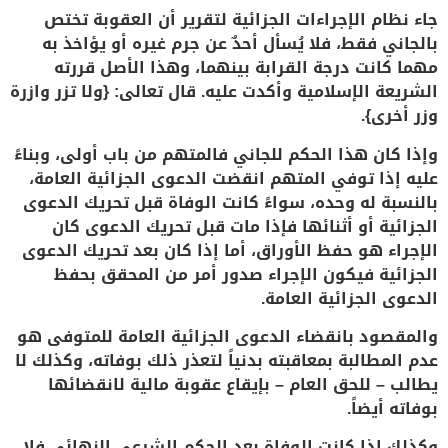
جاء نظام الإجراءات الجزائية لتقرير أن العقوبة تختص
بالجاني فقط، فلا يُسأل أحدٌ عن جرم غيره أو يؤاخذ به
مهما كانت درجة القرابة بينهما، وهذا الأصل قررته
الشريعة الإسلامية وأكدت عليه. قال تعالى: {ولا تزر وازرة
وزر أخرى}.
وإذا كان هذا الحكم للجاني فالمتهم من باب أولى، وبناءً
عليه إذا توفي المتهم انقضت الدعوى الجزائية العامة،
بالنسبة له وحده، سواءً كانت الوفاة قبل تحريك الدعوى
الجزائية أو أثنائها فإذا مات قبل تحريك الدعوى كان
الإجراء هو حفظ الأوراق، أما إذا كان بعد تحريك الدعوى
الجزائية فيكون الإجراء صدور أمر من المحقق بحفظ
الدعوى الجزائية العامة.
والمقصود بانقضاء الدعوى الجزائية العامة للمتوفى هو
عدم المطالبة بمعاقبته بدنياً لتعذر ذلك بوفاته، وكذلك لا
يطالب – للحق العام – بإيقاع عقوبة مالية لانقضائها
بوفاته أيضاً.
وكذلك إذا كانت الوفاة بعد الحكم الشرعي النهائي فلا