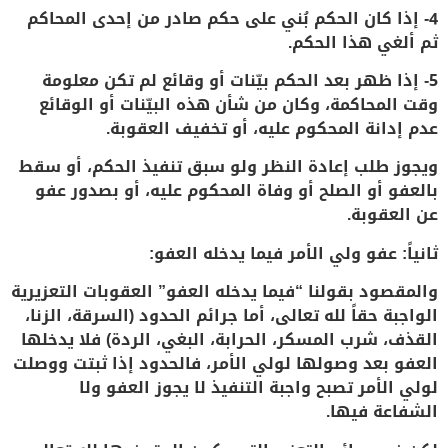
4- إذا كان الحكم بُني على حكم صادر من إحدى المحاكم
ثم ألغي هذا الحكم.
5- إذا ظهر بعد الحكم بيّنات أو وقائع لم تكن معلومة
وقت المحاكمة، وكان من شأن هذه البيّنات أو الوقائع
عدم إدانة المحكوم عليه، أو تخفيف العقوبة.
ويجوز طلب إعادة النظر ولو سبق تنفيذ الحكم، أو سقط
بالعفو أو الصلح أو وفاة المحكوم عليه، أو بصدور عفو
عن العقوبة.
ثانياً: عفو ولي الأمر فيما يدخله العفو:
والمقصود بقولنا “فيما يدخله العفو” العقوبات التعزيرية
الواجبة حقاً لله تعالى، أما جرائم الحدود (السرقة، الزنا،
القذف، شرب المسكر، الحرابة، البغي، الردة) فلا يدخلها
العفو بعد وصولها لولي الأمر، فالحدود إذا ثبتت ووصلت
لولي الأمر تصبح واجبة التنفيذ لا يجوز العفو ولا
الشفاعة فيها.