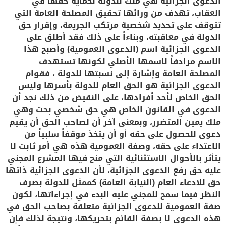
الدعوى الجزائية هي ملك للدولة لحماية حقها في
العقاب، تهدف من ورائها تحقيق المصلحة العامة التي
تتوقف على تحديد شخصية مرتكب الجريمة، وإقرار حق
الدولة في معاقبته، وبناءاً على ذلك فقد أطلق على
الدعوى الجزائية اسم (الدعوى العمومية) وأصبح هذا
الاسم مرادفاً لاسمها الأصلي لكونها تستهدف
المصلحة العامة وإشارة إلى نسبتها للدولة ، فقوام
الدعوى الجزائية هو الحق العام للدولة بأسرها وليس
الحق الخاص لأحد أفرادها، على النقيض من ذلك نجد أن
الدعوى في القانون الخاص هي حق شخصي بحت وهي
ملك يمين المتضرر، وبمعنى آخر أن لصاحب الحق أن يقيم
دعوى للحصول على حقه أو أن يتخذ موقفاً سلبياً من
الاعتداء على حقه، وصفة العمومية هذه هي أمر ثابت لا
يتأثر بالأحوال الاستثنائية التي منح فيها المشرع المجني
عليه حق رفع الدعوى الجزائية، لأن الدعوى الجزائية ذاتها
حق للادعاء العام (النيابة العامة) كممثل للدولة بصرف
النظر فيما سمح للمجني عليه البدء في إجراءاتها، لكون
صفة العمومية للدعوى الجزائية متعلقة بصاحب الحق في
هذه الدعوى لا بصفة القائم بتحريكها، ونتيجة لذلك فإن