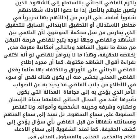
يلتزم القاضي الجنائي بالاستماع إلى الشهود الذين
يتعين عليهم بالأصل إذا ما دعوا الإدلاء شهادتهم
شفوياً أمامه، على الرغم من إدلائهم بها تحريرياً في
محاظر الاستدلال أو التحقيق الابتدائي السابق للتحقيق
الذي يمارس من قبل محكمة الموضوع، لأن التلاقي بين
الشاهد والقاضي وجهاً لوجه يتيح للقاضي فرصة التيقن
من صحة ما يقول الشاهد وبالتالي أمكانية معرفة مدى
إخلاصه للحقيقة، وهذا ما لا يتوافر للقاضي لو أنه اكتفى
بقراءة أقوال الشاهد مكتوبة، كما أن مجرد إطلاع
القاضي الجنائي على الأوراق والاكتفاء بها مثلما يفعل
القاضي المدني يخشى منه أن يكون هناك نقص أو سوء
في الاطلاع من جانب القاضي قد يحيد به عن الصواب،
الأمر الذي يؤدي به إلى مجافاة العدالة التي يكون
تأثيرها أشد في المجال الجنائي لتعلقها بحياة الإنسان
واعتباره وشرفه وحريته الشخصية وأمواله. ولا تقتصر
الشفوية على سماع الشهود، بل تمتد إلى سماع المتهم
ومسائلته شفاهاً من قبل القاضي بأي سؤال يؤدي إلى
كشف الحقيقة، كما تمتد الشفوية إلى سماع الادعاء
العام والمدعي المدني والمسؤول المدني في