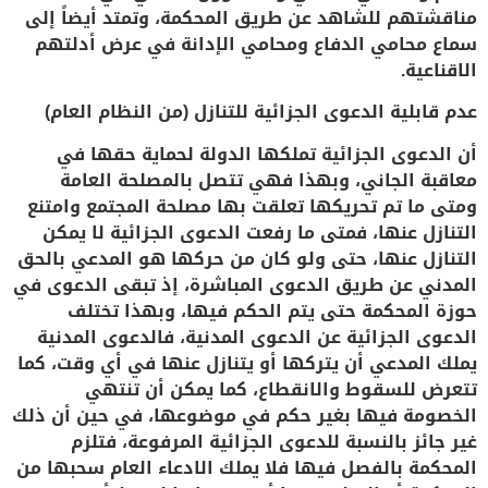
مناقشتهم للشاهد عن طريق المحكمة، وتمتد أيضاً إلى
سماع محامي الدفاع ومحامي الإدانة في عرض أدلتهم
الاقناعية.
عدم قابلية الدعوى الجزائية للتنازل (من النظام العام)
أن الدعوى الجزائية تملكها الدولة لحماية حقها في
معاقبة الجاني، وبهذا فهي تتصل بالمصلحة العامة
ومتى ما تم تحريكها تعلقت بها مصلحة المجتمع وامتنع
التنازل عنها، فمتى ما رفعت الدعوى الجزائية لا يمكن
التنازل عنها، حتى ولو كان من حركها هو المدعي بالحق
المدني عن طريق الدعوى المباشرة، إذ تبقى الدعوى في
حوزة المحكمة حتى يتم الحكم فيها، وبهذا تختلف
الدعوى الجزائية عن الدعوى المدنية، فالدعوى المدنية
يملك المدعي أن يتركها أو يتنازل عنها في أي وقت، كما
تتعرض للسقوط والانقطاع، كما يمكن أن تنتهي
الخصومة فيها بغير حكم في موضوعها، في حين أن ذلك
غير جائز بالنسبة للدعوى الجزائية المرفوعة، فتلزم
المحكمة بالفصل فيها فلا يملك الادعاء العام سحبها من