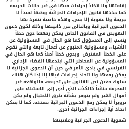
إقامتها ولا اتخاذ إجراءات فيها في غير حالات الجريمة
كما حددها قانون الإجراءات الجزائية وطبقاً لمبدأ لا
جريمة ولا عقوبة إلا بنص، وهذه خاصية تنفرد بها
الدعوى الجزائية وبالتالي تبرز ذاتيتها وذلك لكون دعوى
التعويض في القانون الخاص يمكن رفعها دون خطأ
ينسب إلى المسؤول كما هو الحال في المسؤولية عن
الأشياء، ومسؤولية المتبوع عن أعمال تابعة والتي تقوم
على الخطأ المفترض وبدون خطأ أصلاً كما هو الحال في
المسؤولية عن المخاطر التي ابتدعها القضاء الإداري
الفرنسي في بادئ الأمر في حين أن الدعوى الجزائية لا
يمكن رفعها ولا اتخاذ إجراءات فيها إلا إذا كان هناك
سلوك معين نص القانون على تجريمه، فالواقعة غير
المجرمة جنائياً كالكذب الذي أدى إلى الاستيلاء على
أموال الغير ولم يتوفر بشأنه طرق الاحتيال ولم يكن
تزويراً لا يمكن رفع الدعوى الجزائية بصدده، كما لا يمكن
اتخاذ أية إجراءات الجزائية أخرى.
شفوية الدعوى الجزائية وعلانيتها