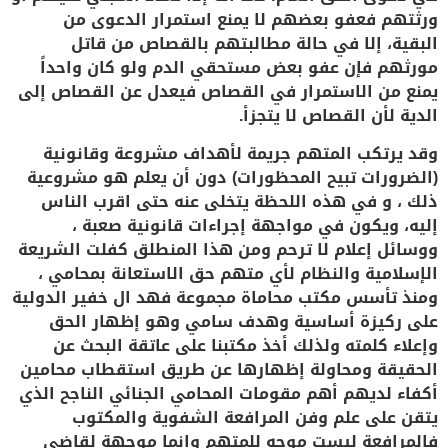
ورثتهم فعفو بعضهم لا يمنع استمرار الدعوى من
البقية، إلا في حالة مطالبتهم بالقصاص من قاتل
مورثهم فإن عفو بعض مستحقي الدم ولو كان واحداً
يمنع من الاستمرار في القصاص فيعدل عن القصاص إلى
الدية لأن القصاص لا يتجزأ.
و
قد يرتكب المتهم جريمة لأهداف مشروعة وقانونية
(الضرورات تبيح المحظورات) دون أن يعلم هو مشروعية
ذلك ، و في هذه اللحظة يتخلى عنه حتى اقرب الناس
إليه، ويكون في مواجهة إجراءات قانونية صعبة ،
ووسائل إعلام لا ترحم ومن هذا المنطلق كفلت الشريعة
الإسلامية والنظام لأي متهم حق الاستعانة بمحامي ،
ومنذ تأسس مكتب محاماة مجموعة فهد ال خفير الدولية
على ركيزة أساسية وهدف سامي وهو إظهار الحق
وإعلاء كلمته ولذلك أخذ مكتبنا على عاتقة البحث عن
الحقيقة ومحاولة إظهارها عن طريق استقطاب محامين
أكفاء لديهم أهم مقومات المحامي الجنائي الناجح الذي
يتقن على علم وفن المرافعة الشفوية والمكتوب
فالمرافعة ليست موجه للمتهم وإنما موجهة لقاضي