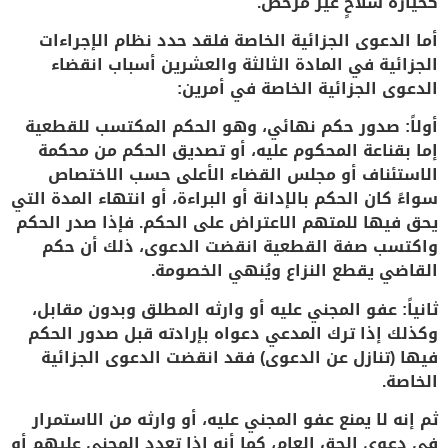
كحيازة سلاحٍ غير مرخص.
أما الدعوى الجزائية الخاصة فلقد حدد نظام الإجراءات
الجزائية في المادة الثالثة والعشرين أسباب انقضاء
الدعوى الجزائية الخاصة في أمرين:
أولاً: صدور حكم نهائي، وهو الحكم المكتسب للقطعية
إما بقناعة المحكوم عليه، أو تصديق الحكم من محكمة
الاستئناف أو مجلس القضاء الأعلى حسب الاختصاص
سواءً كان الحكم بالإدانة أو البراءة، أو انتهاء المدة التي
يحق فيها للمتهم الاعتراض على الحكم. فإذا صدر الحكم
واكتسب صفة القطعية انقضت الدعوى، ذلك أن حكم
القاضي يقطع النزاع ويُنهي الخصومة.
ثانياً: عفو المجني عليه أو وارثه المطلق وبدون مقابل،
وكذلك إذا ترك المدعي دعواه بإرادته قبل صدور الحكم
فيها (تنازل عن الدعوى) فقد انقضت الدعوى الجزائية
الخاصة.
ثم إنه لا يمنع عفو المجني عليه، أو وارثه من الاستمرار
في دعوى الحق العام، كما أنه إذا تعدد المجني عليهم أو