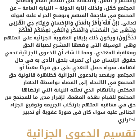
واستقرار الأمن، والحفاظ على النظام العام ومصالح
المجتمع ككل، ولذلك إنابة الدولة – النيابة العامة – عن
المجتمع في ملاحقة المتهم وتوقيع الجزاء عليه لقوله
تعالى: ﴿إِنَّ اللهَ يَأْمُرُ بِالْعَدْلِ وَالإِحْسَانِ وَإِيتَاءِ ذِي الْقُرْبَى
وَيَنْهَى عَنْ الْفَحْشَاءِ وَالْمُنكَرِ وَالْبَغْيِ يَعِظُكُمْ لَعَلَّكُمْ
تَذَكَّرُونَ﴾ ويكون ذلك بإيقاع العقوبة الجزائية على المتهم
وهي الوسيلة التي وضعها المشرع لصيانة الحق
ومعاقبة المعتدي، ومما لا شك أن الدعوى الجزائية تحمي
حقوق الإنسان من أي تصرف يلحق الأذى به في حال
اتهامه، سواء حصل التعدي على حق فردًا معينًا أو
المجتمع. ويقصد بالدعوى الجزائية كظاهرة قانونية حق
المجتمع في الالتجاء إلى القضاء بواسطة الجهاز
المختص بالاتهام الذي تمثله النيابة التي ارتضاها
المجتمع للقيام بهذه المهمة، لإقرار مدى ما للمجتمع من
حق في معاقبة المتهم بارتكاب الجريمة وتوقيع الجزاء
الجنائي عليه سواء كان في صورة عقوبة أو تدبير
احترازي.
تقسيم الدعوى الجزائية