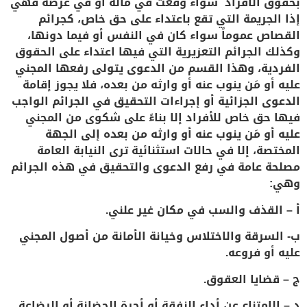
بحقوق الافراد سواء وقعت في مالة او في عرضه فهي
إذا الجريمة التي تقع باعتداء على حق خاص، كجرائم
القصاص عموماً سواء كان في النفس أو فيما دونها،
وكذلك الجرائم التعزيرية التي فيها اعتداء على الحقوق
الفردية، وهذا القسم من الدعوى يتولى رفعها المجني
عليه أو مَن ينوب عنه أو وارثه من بعده، فلا يجوز إقامة
الدعوى الجزائية أو إجراءات التحقيق في الجرائم الواجب
فيها حق خاص للأفراد إلا بناءً على شكوى من المجني
عليه أو مَن ينوب عنه أو وارثه من بعده إلى الجهة
المختصة، إلا في حالات استثنائية ترى النيابة العامة
مصلحة عامة في رفع الدعوى والتحقيق في هذه الجرائم
وهي:
أ – القذف والسب في مكان غير علني.
ب- السرقة والاختلاس وخيانة الأمانة من أصول المجني
عليه أو فروعه.
ج – قضايا العقوق.
د – الامتناع عن أداء النفقة أو أجرة الحضانة أو الرضاعة