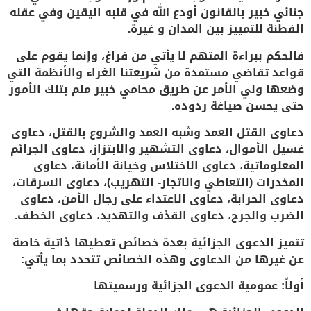
جنائي خبير بالقانون أودع الله في قلبه اليقين وفي عقله
الفطنة للتمييز بين المدان و غيرة.
فالحكم ببراءة المتهم لا يأتي من فراغ، وإنما يقوم على
قواعد تقاضي مستمدة من شريعتنا الغراء والأنظمة التي
وضعها ولي الأمر عن طريق محامي خبير ملم بتلك الأمور
حتى يحسن صياغة ردوده.
دعاوى القتل العمد وشبه العمد والشروع بالقتل، دعاوى
غسيل الأموال، دعاوى التشهير والابتزاز، دعاوى الجرائم
المعلوماتية، دعاوى الاختلاس وخيانة الأمانة، دعاوى
المخدرات (التعاطي والاتجار- التهريب)، دعاوى السرقات،
دعاوى الحرابة، دعاوى الاعتداء على رجال الأمن، دعاوى
الضرب والجرح، دعاوى القذف والتهديد، دعاوى الخطف.
تتميز الدعوى الجزائية بعدة خصائص تعطيها ذاتية خاصة
عن غيرها من الدعاوى وهذه الخصائص تتحدد بما يأتي:
أولاً: عمومية الدعوى الجزائية ورسميتها