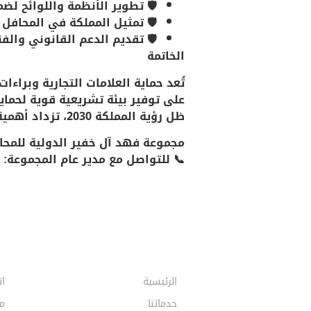
🛡️ تطوير الأنظمة واللوائح لض
🛡️ تمثيل المملكة في المحافل ا
🛡️ تقديم الدعم القانوني وال
الخاتمة
تُعد حماية العلامات التجارية وبرا
على توفير بيئة تشريعية قوية لحماية
ظل رؤية المملكة 2030، تزداد أهمية دعم حقوق الملكية الفكرية لتكون ركيزة أساسية في تنمية الابتكار وريادة الأعمال.
مجموعة فهد آل خفير الدولية للمحام
📞
للتواصل مع مدير عام المجموعة: 0559677777
الرئيسية
ات
خدماتنا
م