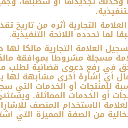
 وكذلك تجديدها أو شطبها، وجميع 
تنفيذية.
امة التجارية أثره من تاريخ تقد
قا لما تحدده اللائحة التنفيذية.
ل العلامة التجارية مالكا لها 
مة مسجلة مشروطا بموافقة مالكها
لحق في رفع دعوى قضائية لطلب من
ال أي إشارة أخرى مشابهة لها ي
بة للمنتجات أو الخدمات التي سجل
جات أو الخدمات المماثلة. ويستث
علامة الاستخدام المنصف للإشارات
الية من الصفة المميزة التي اشتم