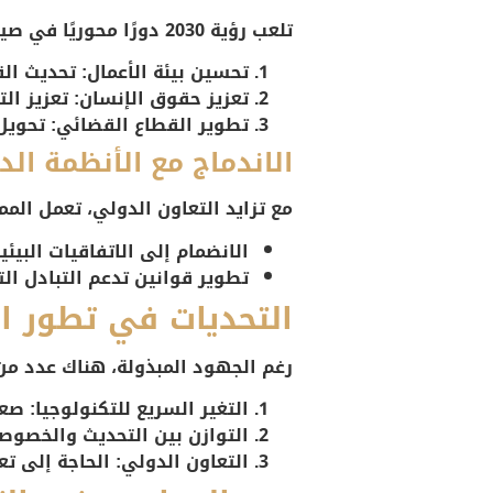
تلعب رؤية 2030 دورًا محوريًا في صياغة ملامح القانون المستقبلي في المملكة. ومن أبرز المحاور القانونية المرتبطة بالرؤية:
تحسين بيئة الأعمال:
تحديث الق
تعزيز حقوق الإنسان:
تعزيز الت
تطوير القطاع القضائي:
تحويل 
الاندماج مع الأنظمة الد
مع تزايد التعاون الدولي، تعمل الم
الانضمام إلى الاتفاقيات البيئية
تطوير قوانين تدعم التبادل الت
التحديات في تطور ال
رغم الجهود المبذولة، هناك عدد من 
التغير السريع للتكنولوجيا:
صعوب
التوازن بين التحديث والخصوصي
التعاون الدولي:
الحاجة إلى تعا