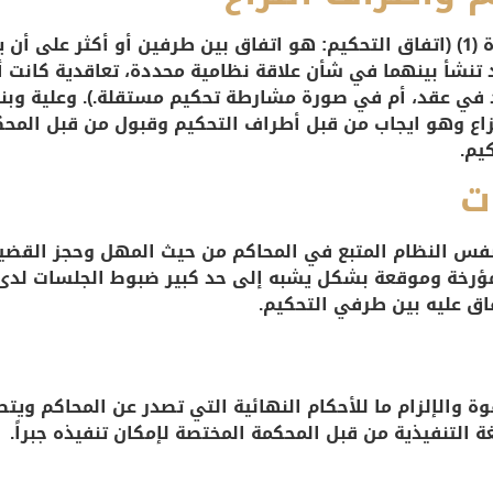
هو ما ورد في نص المادة (1) الفقرة (1) (اتفاق التحكيم: هو اتفاق بين طرفين أو 
 تنشأ بينهما في شأن علاقة نظامية محددة، تعاقدية كانت أم
ي عقد، أم في صورة مشارطة تحكيم مستقلة.). وعلية وبناء
زاع وهو ايجاب من قبل أطراف التحكيم وقبول من قبل المحك
يم.
ت
ً نفس النظام المتبع في المحاكم من حيث المهل وحجز الق
ؤرخة وموقعة بشكل يشبه إلى حد كبير ضبوط الجلسات لدى 
فاق عليه بين طرفي التحكيم.
ة والإلزام ما للأحكام النهائية التي تصدر عن المحاكم وي
 التنفيذية من قبل المحكمة المختصة لإمكان تنفيذه جبراً.