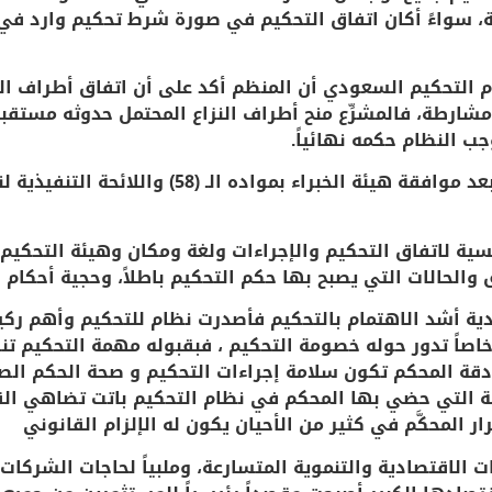
ية، سواءً أكان اتفاق التحكيم في صورة شرط تحكيم وارد 
 التحكيم السعودي أن المنظم أكد على أن اتفاق أطراف ال
ارطة، فالمشرِّع منح أطراف النزاع المحتمل حدوثه مستقبلاً 
ب النظام حكمه نهائياً.
في عام 1433هـ صدر نظام التحكيم بعد موافقة هيئة 
يسية لاتفاق التحكيم والإجراءات ولغة ومكان وهيئة التحكي
 والحالات التي يصبح بها حكم التحكيم باطلاً، وحجية أحكام 
ية أشد الاهتمام بالتحكيم فأصدرت نظام للتحكيم وأهم ركي
اً خاصاً تدور حوله خصومة التحكيم ، فبقبوله مهمة التحكيم ت
 دقة المحكم تكون سلامة إجراءات التحكيم و صحة الحكم الصاد
انة التي حضي بها المحكم في نظام التحكيم باتت تضاهي ال
المحكَّم في كثير من الأحيان يكون له الإلزام القانوني
ت الاقتصادية والتنموية المتسارعة، وملبياً لحاجات الشركات 