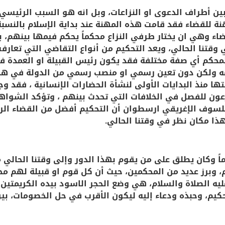
بين أطراف الدعوى او النزاعات، وبل انه هو السبب الرئيس
ة للقضاء فقد قامت هذه المهنة عند بداية الإسلام بالنسبة
ضاء وهي ان يختار طرفي النزاع محكماً يحكم فيمها بينهم، 
 وقتنا الحالي، ويعد التحكيم من أنواع التقاضي التي تعارف
المحكم أي صفة مختلفة فقد يكون رئيس القبيلة او العمدة ف
مه ولكن دون تعين رسمي او منصب رسمي من الدولة في هذا
تها منذ البدايات الأولى لنشأة الحضارات الإنسانية ، فقد و
متنازعون للفصل في الخلافات التي تحدث بينهم ، وتؤكد الش
لفيلسوف الإغريقي ارسطوان أن التحكيم أفضل من القضاء الر
وهذا مكان نظر في وقتنا الحالي.
ماً وكان يطلق على من يقوم بهذا الدور وإلى وقتنا الحال
م، وبرز عديد من المحكمين، حيث أن كل قوم او قبيلة لهم م
يه الصلاة والسلام، هي وضع الحجر الاسود بيده الكريمتين إ
تحكيم، وحبذه ودعاء إليه ليكون الأقرب في حل الخصومات، ب