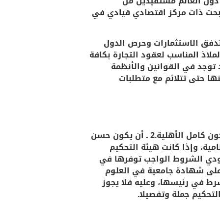
ع دول العالم مستفيدين من
صبحت ذات مركز اقتصادي قيادي في
تدفق الاستثمارات وحرص الدول
ملاذ المناسب لعقود التجارة بكافة
د توجد في القوانين والأنظمة
نها حتى تتلائم مع متطلبات
ورد في المادة الرابعة عشرة من نظام التحكيم السعودي (يشترط في المحكم ما يأتي :1 ـ أن يكون كامل الأهلية.2 ـ أن يكون حسن
النظامية، وإذا كانت هيئة التحكيم
ودي الشروط الواجب توفرها في
 على شهادة جامعية في العلوم
رط في رئيسها، وعليه فلا يجوز
لتحكيم جملة وتفصيلا.