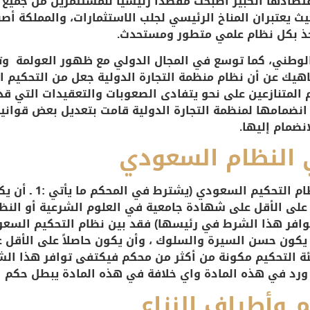
اقتصادها الكبير أصبحت مقصداً رئيسياً للمستثمرين من جمي
ث يعتبران المناخ الرئيسي لجلب الاستثمارات، والمملكة أ
خذ بكل نظام علمي متطور ومستحدث.
الوطني، كما توسع في المجال الدولي مع ظهور العولمة و
ناهيك عن أن نظام منظمة التجارة الدولية جعل من التحكيم ال
ام المتنازعين على نحو يتفادى الصعوبات والتعقيدات التي ق
ل انضمامها لمنظمة التجارة الدولية قامت بتعديل بعض قواني
نضمام إليها.
النظام السعودي
 أن يكون حاصلاً على الأقل على شهادة جامعية في العلوم الشرعية أو 
وافر هذا الشرط في رئيسها) فقد بين نظام التحكيم السع
 يكون حسن السيرة والسلوك ، وأن يكون حاصلاً على الأقل
يئة التحكيم مكونة من أكثر من محكم فيكتفى توافر هذا الش
ا ورد في هذه المادة واي خلافة في هذه المادة يبطل حكم ا
م وأطراف النزاع