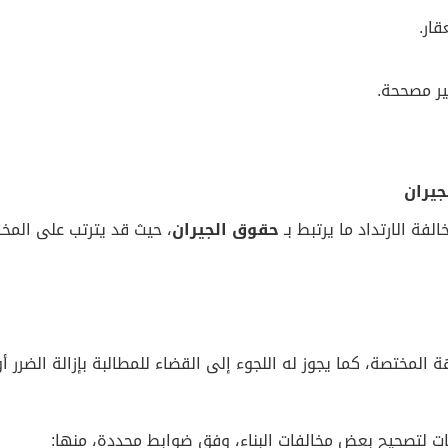
قار.
ير مصححة.
جيران
لفة الارتداد ما يرتبط بـ
حقوق الجيران
، حيث قد يترتب على المخا
المختصة، كما يجوز له اللجوء إلى القضاء للمطالبة بإزالة الضرر أ
ات لتصحيح بعض مخالفات البناء، وفق ضوابط محددة، منها: