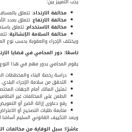
يجب التمييز بين:
مخالفة الارتداد
: تتعلق بالمسافا
مخالفة الارتفاع
: تتعلق بعدد الأد
مخالفة الاستخدام
: تتعلق باستع
مخالفة السلامة الإنشائية
: تتع
ويختلف الإجراء والعقوبة بحسب نوع المخ
تاسعًا: دور المحامي في قضايا الارت
يقوم المحامي بدور مهم في هذا النوع م
دراسة رخصة البناء والمخططات ال
التحقق من سلامة الإجراء البلدي.
تمثيل المالك أمام الجهات المختص
الطعن على المخالفات غير النظامية
رفع دعاوى إزالة الضرر أو التعويض
متابعة طلبات التصحيح أو الاعتراض
ويعد التكييف القانوني السليم أساسًا ل
عاشرًا: سبل الوقاية من مخالفات الا