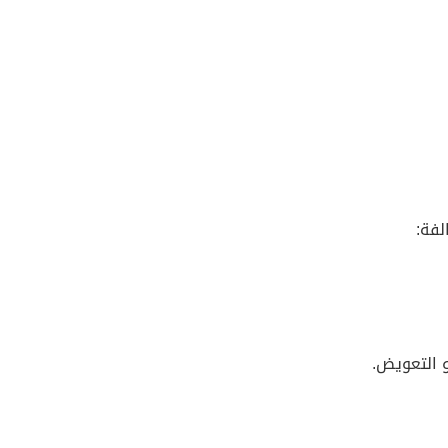
لفة:
و التعويض.